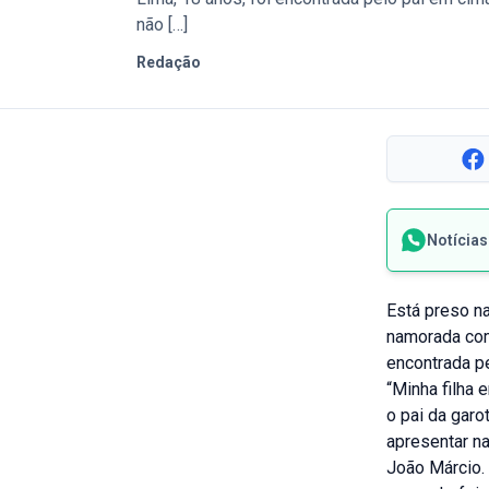
não […]
Redação
Notícia
Está preso na
namorada com
encontrada p
“Minha filha 
o pai da garo
apresentar na
João Márcio.