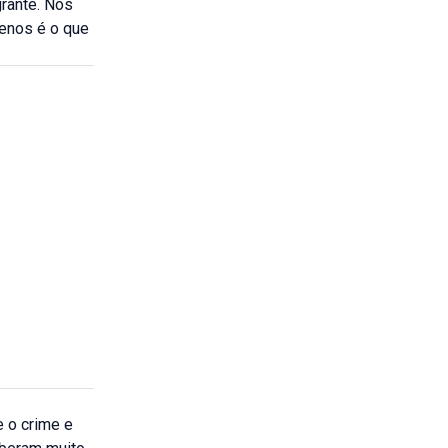
grante. Nós
menos é o que
e o crime e