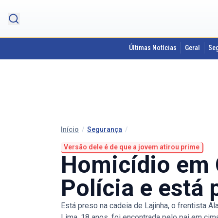
Últimas Notícias
Geral
Se
Início
/
Segurança
/
Versão dele é de que a jovem atirou prime
Homicídio em 
Polícia e está 
Está preso na cadeia de Lajinha, o frentista
Lima, 18 anos, foi encontrada pelo pai em cim