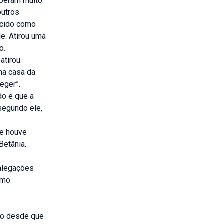
beram muito.
outros
ecido como
le. Atirou uma
o.
atirou
 na casa da
eger”.
do e que a
segundo ele,
se houve
Betânia.
 alegações
omo
ndo desde que