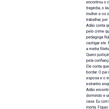
encontrou o c
tragédia, o l
mulher e os o
trabalhar, por
Adão conta q
pelo crime qu
pedagoga Rub
castigar ele.
a minha filin
Quero justiça
pela confianç
Ele conta que
bordar. O pai
esposa e o i
estranho enqu
Adão encontro
dormindo e um
casa. Eu corri
morta. Fiquei