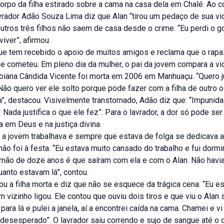
orpo da filha estirado sobre a cama na casa dela em Chalé. Ao 
avrador Adão Souza Lima diz que Alan “tirou um pedaço de sua vid
utros três filhos não saem de casa desde o crime. “Eu perdi o g
 viver”, afirmou.
ue tem recebido o apoio de muitos amigos e reclama que o rapa
e cometeu. Em pleno dia da mulher, o pai da jovem compara a vi
iana Cândida Vicente foi morta em 2006 em Manhuaçu. “Quero ju
 Não quero ver ele solto porque pode fazer com a filha de outro 
ha”, destacou. Visivelmente transtornado, Adão diz que: “Impunid
! Nada justifica o que ele fez”. Para o lavrador, a dor só pode se
a em Deus e na justiça divina.
 a jovem trabalhava e sempre que estava de folga se dedicava a
 não foi à festa. “Eu estava muito cansado do trabalho e fui dormi
rmão de doze anos é que saíram com ela e com o Alan. Não havi
anto estavam lá”, contou.
u a filha morta e diz que não se esquece da trágica cena: “Eu e
 vizinho ligou. Ele contou que ouviu dois tiros e que viu o Alan 
 para lá e pulei a janela, aí a encontrei caída na cama. Chamei e v
 desesperado”. O lavrador saiu correndo e sujo de sangue até o q