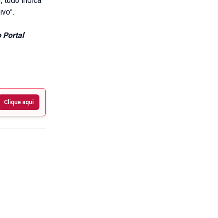
 tudo indica
ivo”.
 Portal
Clique aqui