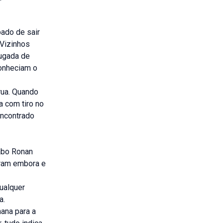
ado de sair
Vizinhos
rugada de
conheciam o
rua. Quando
a com tiro no
 encontrado
abo Ronan
oram embora e
ualquer
a.
mana para a