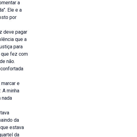
comentar a
a”. Ele e a
osto por
z deve pagar
olência que a
stiça para
o que fez com
ade não.
r confortada
 marcar e
r. A minha
a nada
stava
saindo da
i que estava
uartel da