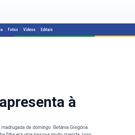
ca
Fotos
Vídeos
Editais
apresenta à
na madrugada de domingo. Betânia Gregória
ha filha era uma pessoa muito querida. Isso