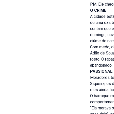
PM. Ele chego
O CRIME
A cidade est
de uma das b
contam que e
domingo, ouv
ciúme do nam
Com medo, do
Adão de Souz
rosto. O rapa
abandonado.
PASSIONAL
Moradores te
Siqueira, os 
eles ainda fi
O barraqueir
comportament
“Ela morava s