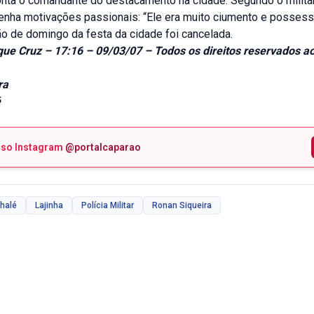
onta o comandante do destacamento na cidade. Segundo o militar,
enha motivações passionais: “Ele era muito ciumento e possess
o de domingo da festa da cidade foi cancelada.
que Cruz – 17:16 – 09/03/07 – Todos os direitos reservados ao
ra
é
sso Instagram
@portalcaparao
halé
Lajinha
Polícia Militar
Ronan Siqueira