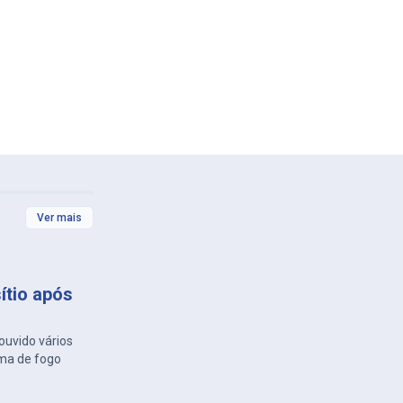
Ver mais
ítio após
ouvido vários
ma de fogo