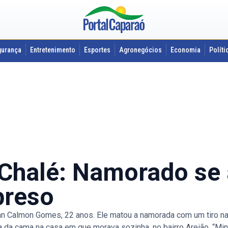
gurança
Entretenimento
Esportes
Agronegócios
Economia
Políti
Chalé: Namorado se 
preso
 Alan Calmon Gomes, 22 anos. Ele matou a namorada com um tiro 
a da cama na casa em que morava sozinha, no bairro Areião. “Min