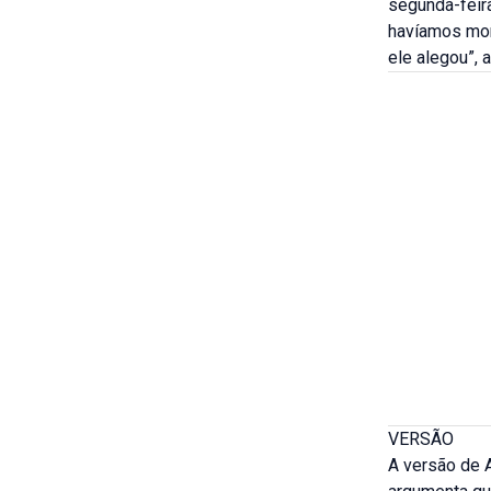
segunda-feira
havíamos mon
ele alegou”, 
VERSÃO
A versão de A