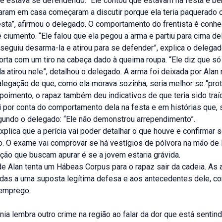
e estava se defendendo. “Ele contou que estavam na festa e be
ram em casa começaram a discutir porque ela teria paquerado 
esta”, afirmou o delegado. O comportamento do frentista é conh
ciumento. “Ele falou que ela pegou a arma e partiu para cima de
seguiu desarma-la e atirou para se defender”, explica o delegad
orta com um tiro na cabeça dado à queima roupa. “Ele diz que só 
a atirou nele”, detalhou o delegado. A arma foi deixada por Alan
legação de que, como ela morava sozinha, seria melhor se “prot
oimento, o rapaz também deu indicativos de que teria sido traí
 por conta do comportamento dela na festa e em histórias que, 
egundo o delegado: “Ele não demonstrou arrependimento”.
plica que a perícia vai poder detalhar o que houve e confirmar 
o. O exame vai comprovar se há vestígios de pólvora na mão de 
ção que buscam apurar é se a jovem estaria grávida.
e Alan tenta um Hábeas Corpus para o rapaz sair da cadeia. As
adas a uma suposta legítima defesa e aos antecedentes dele, c
 emprego.
nia lembra outro crime na região ao falar da dor que está senti