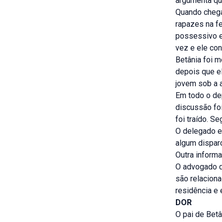
argumenta qu
Quando chega
rapazes na f
possessivo e 
vez e ele con
Betânia foi m
depois que el
jovem sob a a
Em todo o dep
discussão foi
foi traído. S
O delegado ex
algum dispar
Outra informa
O advogado d
são relacion
residência e
DOR
O pai de Betâ