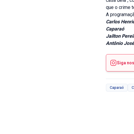
casa dela”, c
que o crime t
A programaçã
Carlos Henri
Caparaó
Jailton Perei
Antônio Jos
Siga no
Caparaó
C