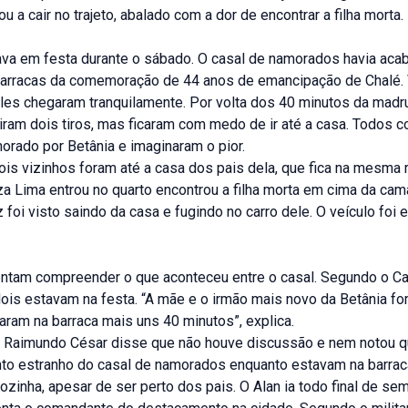
u a cair no trajeto, abalado com a dor de encontrar a filha morta.
ava em festa durante o sábado. O casal de namorados havia acab
arracas da comemoração de 44 anos de emancipação de Chalé. 
les chegaram tranquilamente. Por volta dos 40 minutos da mad
iram dois tiros, mas ficaram com medo de ir até a casa. Todos 
orado por Betânia e imaginaram o pior.
is vizinhos foram até a casa dos pais dela, que fica na mesma 
a Lima entrou no quarto encontrou a filha morta em cima da cam
z foi visto saindo da casa e fugindo no carro dele. O veículo foi
ntam compreender o que aconteceu entre o casal. Segundo o C
dois estavam na festa. “A mãe e o irmão mais novo da Betânia f
caram na barraca mais uns 40 minutos”, explica.
o Raimundo César disse que não houve discussão e nem notou q
o estranho do casal de namorados enquanto estavam na barrac
ozinha, apesar de ser perto dos pais. O Alan ia todo final de se