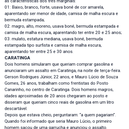
as características dos três marginais:
01: Baixo, branco, forte, usava boné de cor amarela,
aparentando ser menor de idade, camisa de malha escura e
bermuda estampada;
02: magro, alto, moreno, usava boné, bermuda estampada e
camisa de malha escura, aparentando ter entre 20 e 25 anos;
03: mulato, estatura mediana, usava boné, bermuda
estampada tipo surfista e camisa de malha escura,
aparentando ter entre 25 e 30 anos.
CARATINGA
Dois homens simularam que queriam comprar gasolina e
anunciaram um assalto em Caratinga, na noite de terça-feira.
Gerson Rodrigues Júnior, 22 anos, e Mauro Lúcio de Souza
Gomes, 26 anos, trabalham como frentistas do Posto
Canarinho, no centro de Caratinga. Dois homens magros,
idades aproximadas de 20 anos chegaram ao posto e
disseram que queriam cinco reais de gasolina em um litro
descartável.
Depois que estava cheio, perguntaram: “a quem pagariam”.
Quando foi informado que seria Mauro Lúcio, o primeiro
homem sacou de uma garrucha e anunciou o assalto.