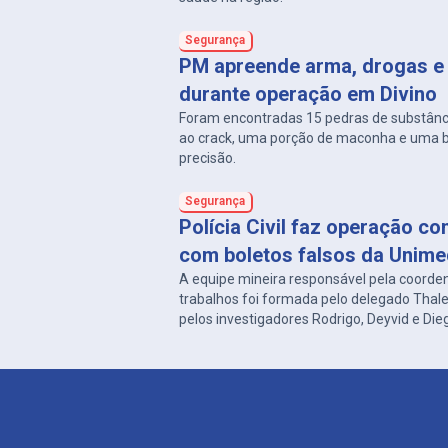
Segurança
PM apreende arma, drogas e 
durante operação em Divino
Foram encontradas 15 pedras de substân
ao crack, uma porção de maconha e uma 
precisão.
Segurança
Polícia Civil faz operação co
com boletos falsos da Unim
A equipe mineira responsável pela coorde
trabalhos foi formada pelo delegado Thal
pelos investigadores Rodrigo, Deyvid e Die
delegacias de Carangola e Divino.