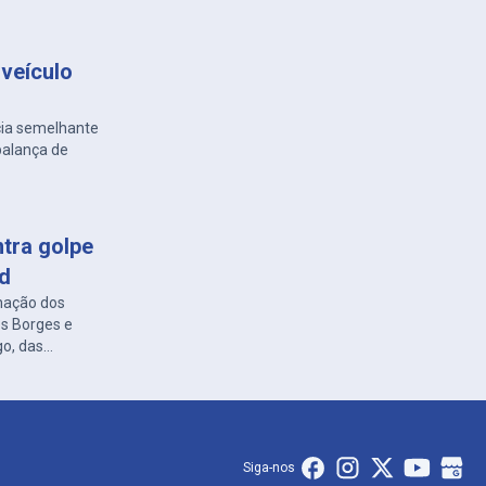
veículo
cia semelhante
balança de
ntra golpe
ed
nação dos
es Borges e
go, das
Siga-nos