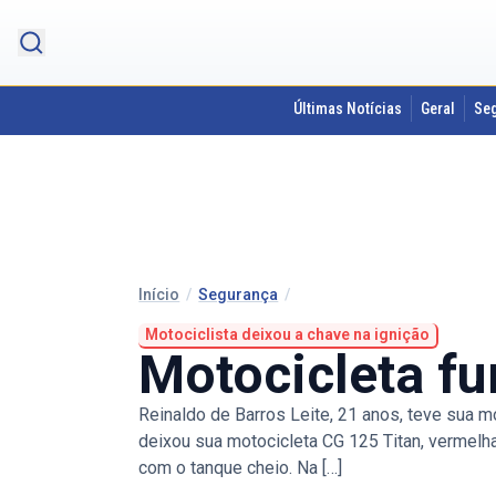
Últimas Notícias
Geral
Se
Início
/
Segurança
/
Motociclista deixou a chave na ignição
Motocicleta fu
Reinaldo de Barros Leite, 21 anos, teve sua mo
deixou sua motocicleta CG 125 Titan, vermelh
com o tanque cheio. Na […]