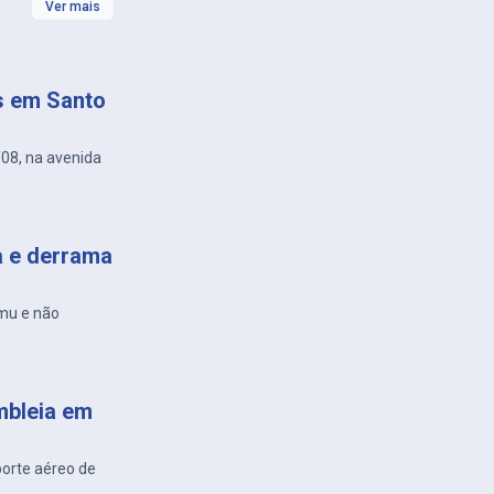
Ver mais
s em Santo
/08, na avenida
a e derrama
amu e não
mbleia em
porte aéreo de