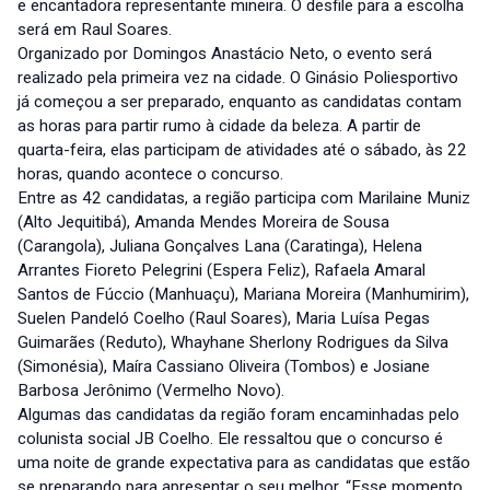
e encantadora representante mineira. O desfile para a escolha
será em Raul Soares.
Organizado por Domingos Anastácio Neto, o evento será
realizado pela primeira vez na cidade. O Ginásio Poliesportivo
já começou a ser preparado, enquanto as candidatas contam
as horas para partir rumo à cidade da beleza. A partir de
quarta-feira, elas participam de atividades até o sábado, às 22
horas, quando acontece o concurso.
Entre as 42 candidatas, a região participa com Marilaine Muniz
(Alto Jequitibá), Amanda Mendes Moreira de Sousa
(Carangola), Juliana Gonçalves Lana (Caratinga), Helena
Arrantes Fioreto Pelegrini (Espera Feliz), Rafaela Amaral
Santos de Fúccio (Manhuaçu), Mariana Moreira (Manhumirim),
Suelen Pandeló Coelho (Raul Soares), Maria Luísa Pegas
Guimarães (Reduto), Whayhane Sherlony Rodrigues da Silva
(Simonésia), Maíra Cassiano Oliveira (Tombos) e Josiane
Barbosa Jerônimo (Vermelho Novo).
Algumas das candidatas da região foram encaminhadas pelo
colunista social JB Coelho. Ele ressaltou que o concurso é
uma noite de grande expectativa para as candidatas que estão
se preparando para apresentar o seu melhor. “Esse momento