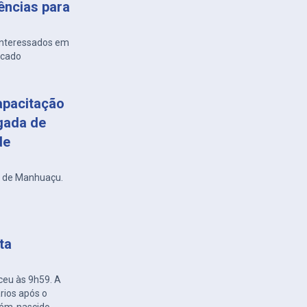
ências para
 interessados em
rcado
apacitação
gada de
de
r de Manhuaçu.
ta
ceu às 9h59. A
rios após o