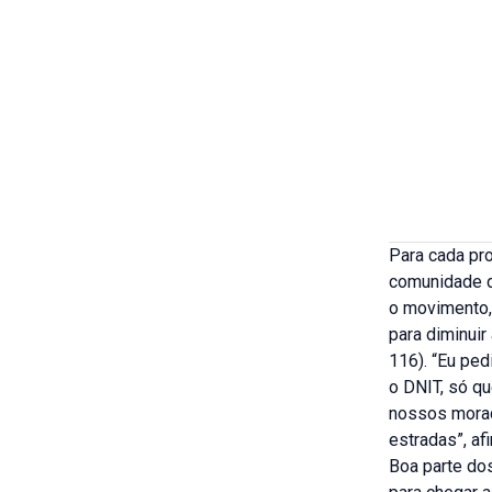
Para cada pr
comunidade d
o movimento,
para diminui
116). “Eu ped
o DNIT, só q
nossos morad
estradas”, af
Boa parte dos