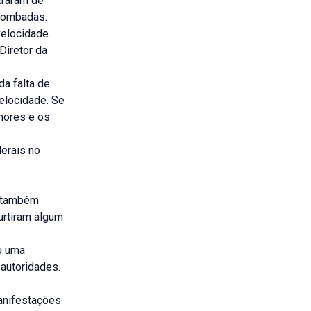
traram de
 lombadas.
elocidade.
Diretor da
a falta de
elocidade. Se
enores e os
erais no
e também
urtiram algum
u uma
 autoridades.
manifestações