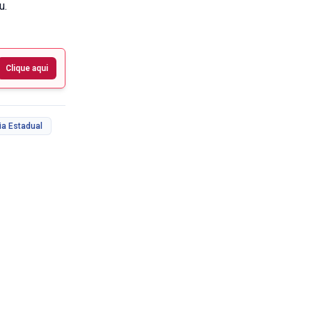
u.
Clique aqui
ia Estadual