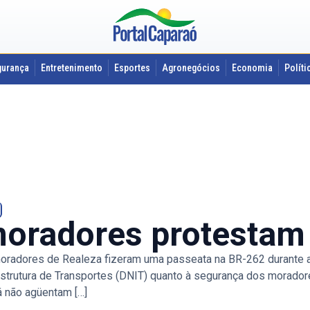
gurança
Entretenimento
Esportes
Agronegócios
Economia
Políti
moradores protestam
moradores de Realeza fizeram uma passeata na BR-262 durante a
trutura de Transportes (DNIT) quanto à segurança dos moradore
já não agüentam […]