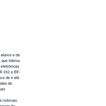
 alunos e da
 que liderou
 eletrônicas
BR-262 e BR-
os de ir até
idas de
uas
as rodovias