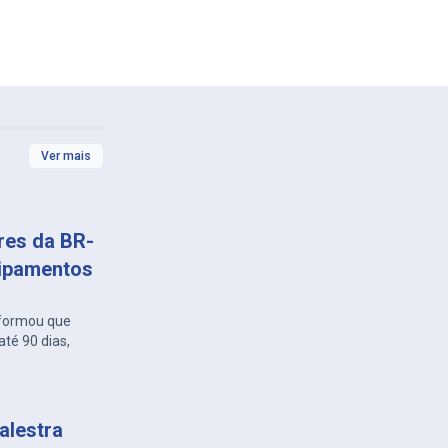
Ver mais
ares da BR-
uipamentos
nformou que
té 90 dias,
alestra