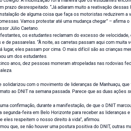
o colégio. A mobilização foi a maneira que os estudantes encon
um prazo desrespeitado. “Já adiaram muito a reativação dessas
nstalação de alguma coisa que faça os motoristas reduzirem a v
omessas. Vamos protestar até uma mudança chegar” – afirma o 
ssor Júlio Caetano.
ifestantes, os estudantes reclamam do excesso de velocidade, d
e de passarelas. “À noite, as carretas passam aqui com muita v
á lugar, eles passam por cima. O mais difícil são as crianças m
rmou um dos estudantes.
cinco anos, dez pessoas morreram atropeladas nas rodovias fed
ealeza.
e solidarizou com o movimento de lideranças de Manhuaçu, qu
imato ao DNIT na semana passada. Parece que as duas ações s
ma confirmação, durante a manifestação, de que o DNIT marco
a segunda-feira em Belo Horizonte para receber as lideranças e
eles respeitem o nosso direito à vida”, afirmou.
irmou que, se não houver uma postura positiva do DNIT, outras 