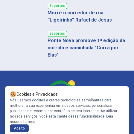
Esportes
Morre o corredor de rua
“Ligeirinho” Rafael de Jesus
Esportes
Ponte Nova promove 1ª edição da
corrida e caminhada "Corra por
Elas"
Cookies e Privacidade
Nós usamos cookies e outras tecnologias semelhantes para
melhorar a sua experiência em nossos serviços, personalizar
Siga-nos
publicidade e recomendar conteúdo de seu interesse. Ao utilizar
nossos serviços, você está ciente dessa funcionalidade.
Leia
nossos termos.
Copyright© 2005-2026 - Portal Caparaó - CNPJ: 10.570.353/0001-80 | Todos
Aceito
os direitos reservados .
Políticas de Privacidade