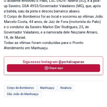
O acidente envolveu o Pálio, LSC 0429/ Niterói (RJ), e a pick-
up Saveiro, GSA 4953/Governador Valadares (MG), que, após
a batida, saiu da pista e desceu barranco abaixo.
O Corpo de Bombeiros foi ao local e socorreu as vítimas João
Marcelo Costa, 44 anos, de Juiz de Fora (motorista do Palio)
e o condutor da Saveiro Marlon Eler Rodrigues, 25, de
Governador Valadares, e a namorada dele Neuziane Amaro,
18, de Muriaé.
Todas as vítimas foram conduzidas para o Pronto
Atendimento em Manhuaçu.
Siga nosso Instagram
@portalcaparao
Clique aqui
Corpo de Bombeiros
Manhuaçu
Realeza
São João do Manhuaçu