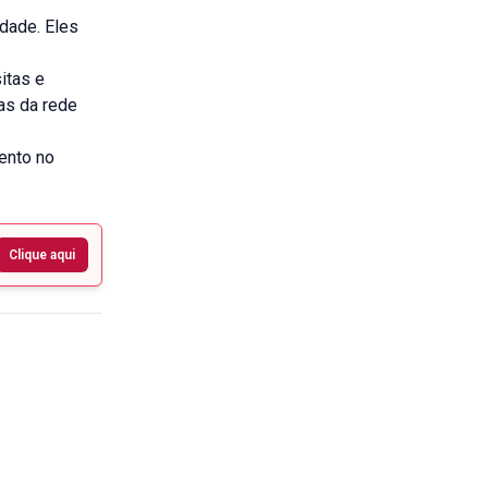
dade. Eles
itas e
ias da rede
ento no
Clique aqui