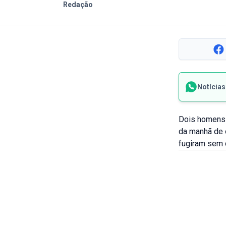
Redação
Notícia
Dois homens r
da manhã de 
fugiram sem d