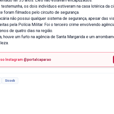
arentado ter 35 anos. Eles não estavam encapuzados.
estemunha, os dois indivíduos estiveram na casa lotérica da ci
e foram filmados pelo circuito de segurança.
cária não possui qualquer sistema de segurança, apesar das vis
eitas pela Polícia Militar. Foi o terceiro crime envolvendo agênc
nos de quatro dias na região.
ra, houve um furto na agência de Santa Margarida e um arrombam
leza.
sso Instagram
@portalcaparao
Sicoob