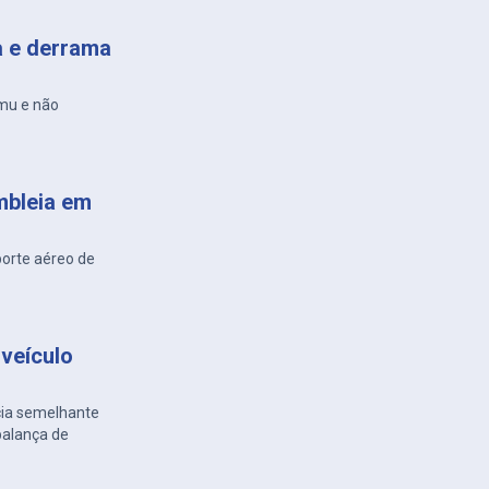
a e derrama
amu e não
mbleia em
porte aéreo de
veículo
cia semelhante
balança de