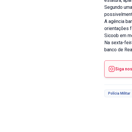
estatura, ap
Segundo uma t
possivelment
A agência ban
orientações f
Sicoob em me
Na sexta-fei
banco de Rea
Siga no
Polícia Militar