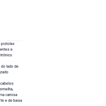
pistolas
ientes e
trônico.
 do lado de
izado
 cabelos
ermelha,
 uma camisa
rte e de baixa