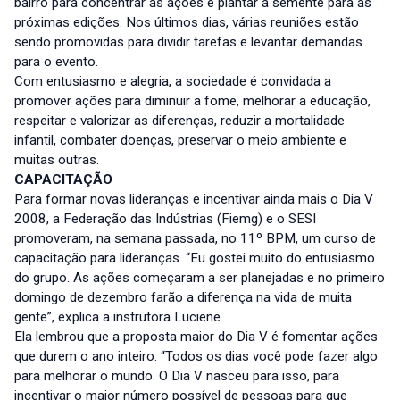
bairro para concentrar as ações e plantar a semente para as
próximas edições. Nos últimos dias, várias reuniões estão
sendo promovidas para dividir tarefas e levantar demandas
para o evento.
Com entusiasmo e alegria, a sociedade é convidada a
promover ações para diminuir a fome, melhorar a educação,
respeitar e valorizar as diferenças, reduzir a mortalidade
infantil, combater doenças, preservar o meio ambiente e
muitas outras.
CAPACITAÇÃO
Para formar novas lideranças e incentivar ainda mais o Dia V
2008, a Federação das Indústrias (Fiemg) e o SESI
promoveram, na semana passada, no 11º BPM, um curso de
capacitação para lideranças. “Eu gostei muito do entusiasmo
do grupo. As ações começaram a ser planejadas e no primeiro
domingo de dezembro farão a diferença na vida de muita
gente”, explica a instrutora Luciene.
Ela lembrou que a proposta maior do Dia V é fomentar ações
que durem o ano inteiro. “Todos os dias você pode fazer algo
para melhorar o mundo. O Dia V nasceu para isso, para
incentivar o maior número possível de pessoas para que