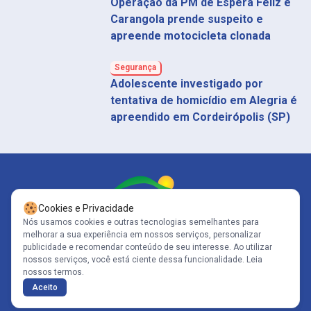
Operação da PM de Espera Feliz e
Carangola prende suspeito e
apreende motocicleta clonada
Segurança
Adolescente investigado por
tentativa de homicídio em Alegria é
apreendido em Cordeirópolis (SP)
Cookies e Privacidade
Nós usamos cookies e outras tecnologias semelhantes para
melhorar a sua experiência em nossos serviços, personalizar
Siga-nos
publicidade e recomendar conteúdo de seu interesse. Ao utilizar
nossos serviços, você está ciente dessa funcionalidade.
Leia
nossos termos.
Copyright© 2005-2026 - Portal Caparaó - CNPJ: 10.570.353/0001-80 | Todos
Aceito
os direitos reservados .
Políticas de Privacidade
Desenvolvido por