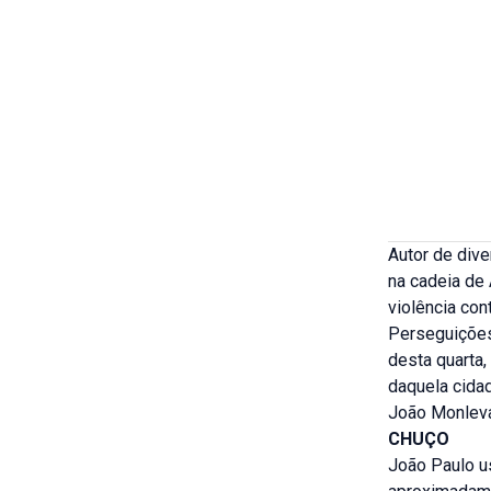
Autor de dive
na cadeia de
violência con
Perseguições
desta quarta,
daquela cidad
João Monleva
CHUÇO
João Paulo us