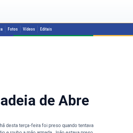
ca
Fotos
Vídeos
Editais
cadeia de Abre
ã desta terça-feira foi preso quando tentava
dio e roubo a mão armada, João estava preso