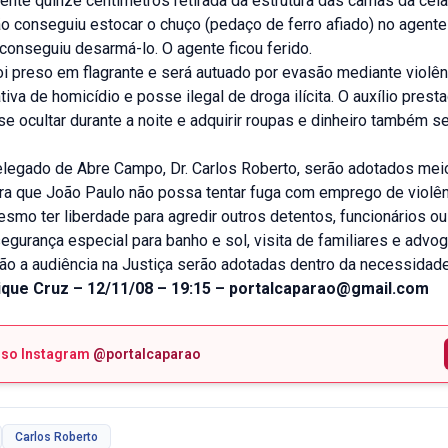
nte quinze centímetros retirada da estrutura das camas da cel
 conseguiu estocar o chuço (pedaço de ferro afiado) no agente 
conseguiu desarmá-lo. O agente ficou ferido.
i preso em flagrante e será autuado por evasão mediante violên
tiva de homicídio e posse ilegal de droga ilícita. O auxílio prest
 se ocultar durante a noite e adquirir roupas e dinheiro também s
legado de Abre Campo, Dr. Carlos Roberto, serão adotados mei
ra que João Paulo não possa tentar fuga com emprego de violên
mo ter liberdade para agredir outros detentos, funcionários ou 
egurança especial para banho e sol, visita de familiares e adv
o a audiência na Justiça serão adotadas dentro da necessidad
ique Cruz – 12/11/08 – 19:15 – portalcaparao@gmail.com
sso Instagram
@portalcaparao
Carlos Roberto