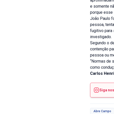
aproximadame
e somente não
porque esse 
João Paulo fo
pessoa, tenta
fugitivo para
investigado.
Segundo o de
contenção pa
pessoa ou mes
“Normas de s
como conduçã
Carlos Henr
Siga no
Abre Campo