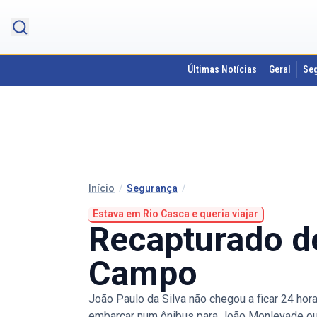
Últimas Notícias
Geral
Se
Início
/
Segurança
/
Estava em Rio Casca e queria viajar
Recapturado de
Campo
João Paulo da Silva não chegou a ficar 24 ho
embarcar num ônibus para João Monlevade ou P