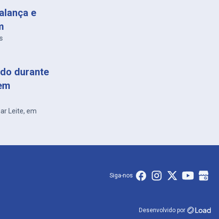
alança e
m
s
do durante
 em
sar Leite, em
Siga-nos
Desenvolvido por