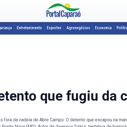
gurança
Entretenimento
Esportes
Agronegócios
Economia
Políti
tento que fugiu da 
ras fora da cadeia de Abre Campo. O detento que escapou na manh
onte Nova (MG). Autor de diversos furtos, tentativa de homicí