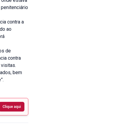
a onde estava
penitenciário
cia contra a
ado ao
erá
os de
cia contra
visitas.
ogados, bem
e”.
Clique aqui