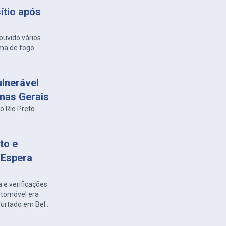
ítio após
ouvido vários
ma de fogo
lnerável
inas Gerais
o Rio Preto
to e
 Espera
 e verificações
automóvel era
 furtado em Belo