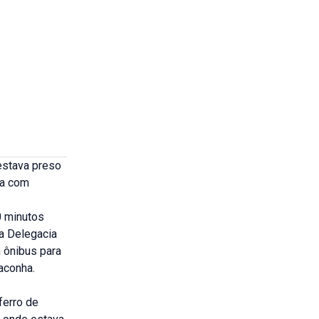
 estava preso
ga com
0 minutos
da Delegacia
m ônibus para
aconha.
ferro de