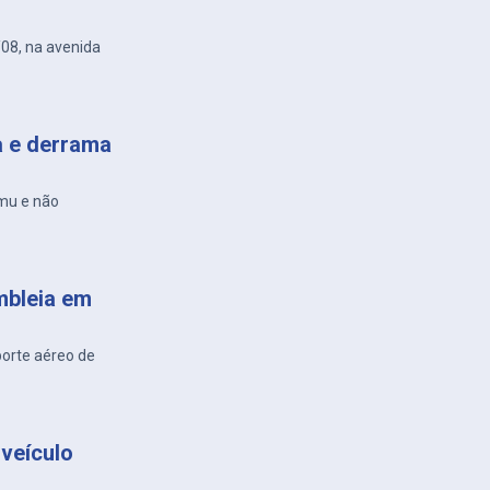
/08, na avenida
a e derrama
amu e não
mbleia em
porte aéreo de
veículo