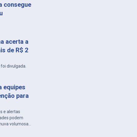
ça consegue
u
a acerta a
is de R$ 2
foi divulgada.
a equipes
enção para
s e alertas
idades podem
 chuva volumosa