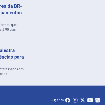
ares da BR-
uipamentos
nformou que
té 90 dias,
alestra
ências para
 interessados em
rcado
Siga-nos