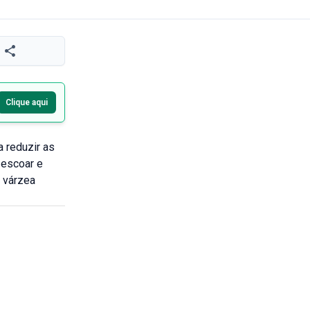
Clique aqui
a reduzir as
 escoar e
e várzea