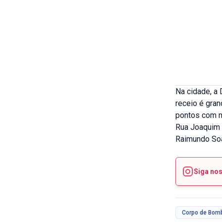
Na cidade, a 
receio é gran
pontos com ma
Rua Joaquim S
Raimundo Soa
Siga no
Corpo de Bom