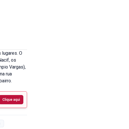
 lugares. O
acif, os
mpio Vargas),
na rua
airro.
Clique aqui
u