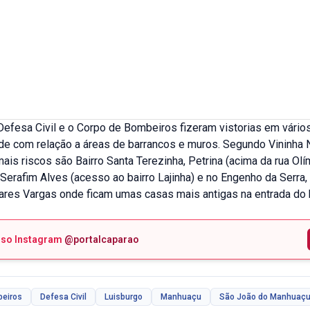
Defesa Civil e o Corpo de Bombeiros fizeram vistorias em vários
de com relação a áreas de barrancos e muros. Segundo Vininha N
is riscos são Bairro Santa Terezinha, Petrina (acima da rua Olí
erafim Alves (acesso ao bairro Lajinha) e no Engenho da Serra, 
res Vargas onde ficam umas casas mais antigas na entrada do b
sso Instagram
@portalcaparao
beiros
Defesa Civil
Luisburgo
Manhuaçu
São João do Manhuaç