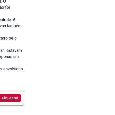
e. O
ão foi
ntrole. A
a van também
arro pelo
van, estavam
e apenas um
s envolvidas.
Clique aqui