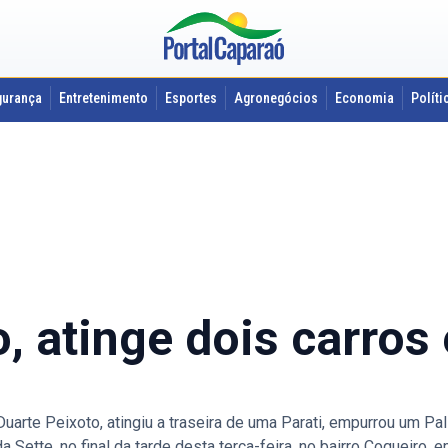
gurança
Entretenimento
Esportes
Agronegócios
Economia
Políti
o, atinge dois carros
arte Peixoto, atingiu a traseira de uma Parati, empurrou um Pal
 Sette, no final da tarde desta terça-feira, no bairro Coqueiro