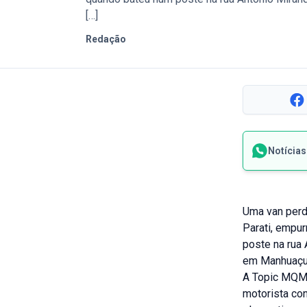
[…]
Redação
Notícia
Uma van perde
Parati, empu
poste na rua 
em Manhuaçu.
A Topic MQM 
motorista con