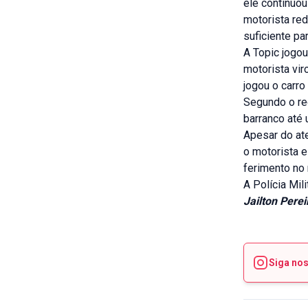
ele continuo
motorista red
suficiente par
A Topic jogou
motorista vir
jogou o carro 
Segundo o reg
barranco até 
Apesar do at
o motorista 
ferimento no 
A Polícia Mi
Jailton Pere
Siga no