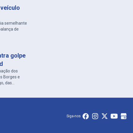
veículo
cia semelhante
balança de
ntra golpe
ed
nação dos
es Borges e
go, das
Siga-nos