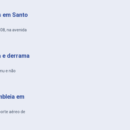
s em Santo
/08, na avenida
a e derrama
amu e não
mbleia em
porte aéreo de