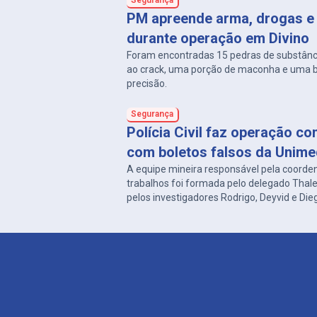
Segurança
PM apreende arma, drogas e 
durante operação em Divino
Foram encontradas 15 pedras de substân
ao crack, uma porção de maconha e uma 
precisão.
Segurança
Polícia Civil faz operação co
com boletos falsos da Unim
A equipe mineira responsável pela coorde
trabalhos foi formada pelo delegado Thal
pelos investigadores Rodrigo, Deyvid e Die
delegacias de Carangola e Divino.