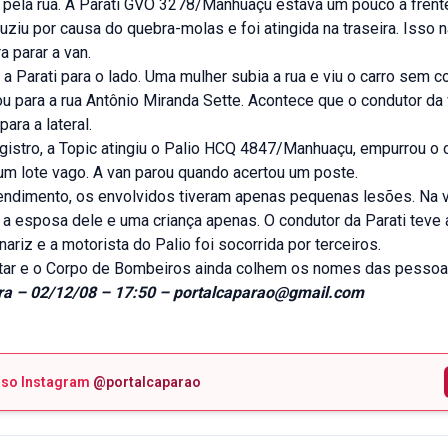
u pela rua. A Parati GVO 3278/Manhuaçu estava um pouco à frent
uziu por causa do quebra-molas e foi atingida na traseira. Isso n
a parar a van.
 a Parati para o lado. Uma mulher subia a rua e viu o carro sem co
ou para a rua Antônio Miranda Sette. Acontece que o condutor d
para a lateral.
istro, a Topic atingiu o Palio HCQ 4847/Manhuaçu, empurrou o c
um lote vago. A van parou quando acertou um poste.
endimento, os envolvidos tiveram apenas pequenas lesões. Na 
e a esposa dele e uma criança apenas. O condutor da Parati tev
nariz e a motorista do Palio foi socorrida por terceiros.
litar e o Corpo de Bombeiros ainda colhem os nomes das pessoa
ira – 02/12/08 – 17:50 – portalcaparao@gmail.com
sso Instagram
@portalcaparao