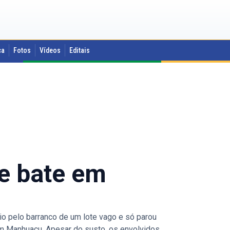
ca
Fotos
Vídeos
Editais
 e bate em
io pelo barranco de um lote vago e só parou
, em Manhuaçu. Apesar do susto, os envolvidos