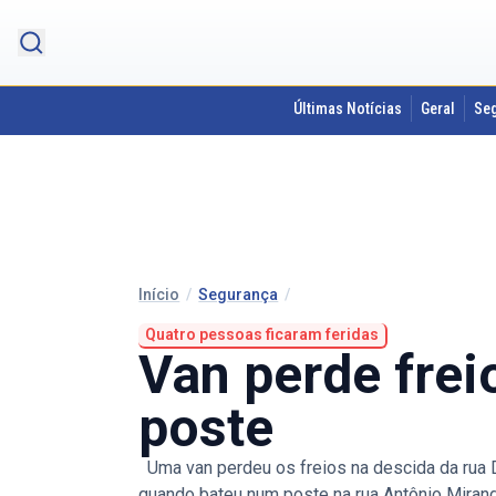
Últimas Notícias
Geral
Se
Início
/
Segurança
/
Quatro pessoas ficaram feridas
Van perde frei
poste
Uma van perdeu os freios na descida da rua Du
quando bateu num poste na rua Antônio Miranda