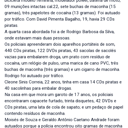
bicicleta modelo feminina, modelador power, bateria de moto,
09 munições intactas cal.22, sete buchas de maconha (15
gramas), três papelotes de cocaína (13 gramas). Foi autuado
por tráfico. Com David Pimenta Bagalho, 19, havia 29 CDs
piratas.
A quarta casa abordada foi a de Rodrigo Barbosa da Silva,
onde estavam mais duas pessoas.
Os policiais apreenderam dois aparelhos portáteis de som,
440 CDs piratas, 122 DVDs piratas, 43 sacolas de sacolés
vazias para embalarem droga, um prato com resíduo de
cocaína, um relógio de pulso, uma marica de cano PVC, três
buchas de maconha (três gramas) e um cigarro de maconha.
Rodrigo foi autuado por tráfico.
Cleone Sinis Correia, 22 anos, tinha em casa 14 CDs piratas e
40 sacolinhas para embalar drogas.
Na casa em que mora um garoto de 17 anos, os policiais
encontraram capacete furtado, trinta disquetes, 42 DVDs e
CDs piratas, uma lata de cola de sapato; e um pedaço de papel
contendo resíduos de maconha.
Moisés de Souza e Geraldo Antônio Caetano Andrade foram
autuados porque a polícia encontrou oito gramas de maconha