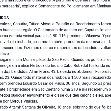
os amarrados e amordaçados. A partir daí é que eles foram para
a mercearia”, explica o Comandante do Policiamento em Manhuaç
IROS
ealeza, Caputira, Tático Móvel e Pelotão de Recobrimento fora
 buscas na região. O Gol tomado de assalto em Caputira foi en
ma estrada vicinal paralela à BR-116, próximo a Vilanova. “Qua
o veículo roubado, achamos também produtos da mercearia e d
 escondidos. Fizemos o cerco e esperamos os bandidos voltare
stavo.
hegaram num Monza, placa de São Paulo. Quando os policiais an
omeçaram a atirar.Na troca de tiros, o Cabo Robadel foi ferido no
m dos bandidos, Almir Freire, 43, baleado no abdômen. Foi pre
as, 23. Quase todo material dos roubos e 1.500 reais recuperado
mbém prendeu Eduardo César de Paula, 30 anos. Segundo os preso
 até a propriedade em São Caetano numa S10 e iria receber um
 negou qualquer envolvimento e disse que deu carona a eles, ap
a por Marcus Vinícius.
rado Altamir Santana de Oliveira, 18 anos, sobrinho do que foi b