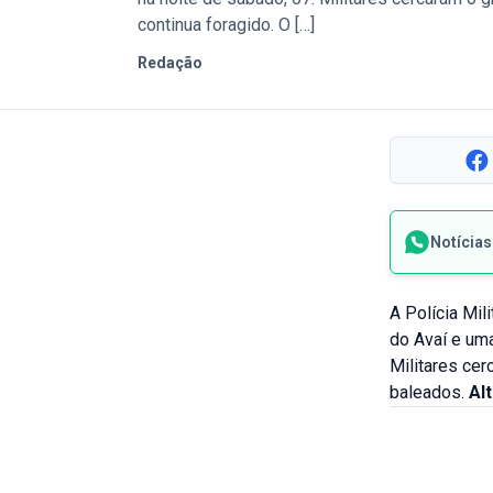
continua foragido. O […]
Redação
Notícia
A Polícia Mi
do Avaí e uma
Militares cer
baleados.
Al