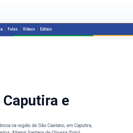
ca
Fotos
Vídeos
Editais
 Caputira e
ncia na região de São Caetano, em Caputira,
dos. Altamir Santana de Oliveira (foto)