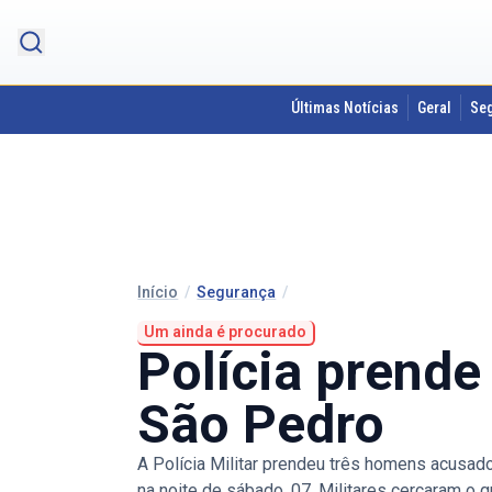
Últimas Notícias
Geral
Se
Início
/
Segurança
/
Um ainda é procurado
Polícia prende
São Pedro
A Polícia Militar prendeu três homens acusad
na noite de sábado, 07. Militares cercaram o g