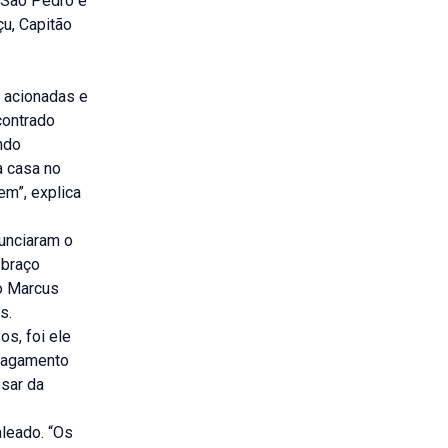
 São Pedro e
u, Capitão
m acionadas e
contrado
ndo
a casa no
m”, explica
unciaram o
 braço
so Marcus
s.
s, foi ele
 pagamento
esar da
aleado. “Os