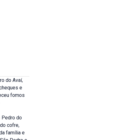
ro do Avaí,
 cheques e
teceu fomos
e
o Pedro do
do cofre,
da família e