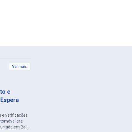
Ver mais
to e
 Espera
 e verificações
automóvel era
 furtado em Belo