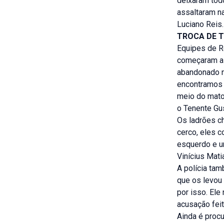
deixaram tod
assaltaram n
Luciano Reis.
TROCA DE T
Equipes de R
começaram as
abandonado nu
encontramos 
meio do mato
o Tenente Gu
Os ladrões c
cerco, eles c
esquerdo e u
Vinícius Mati
A polícia ta
que os levou
por isso. Ele
acusação feit
Ainda é procu