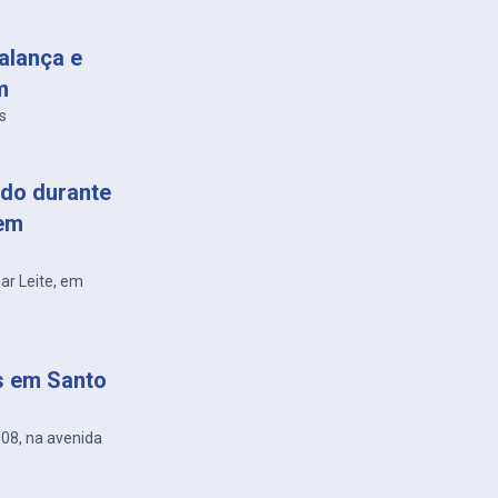
alança e
m
s
do durante
 em
sar Leite, em
s em Santo
/08, na avenida