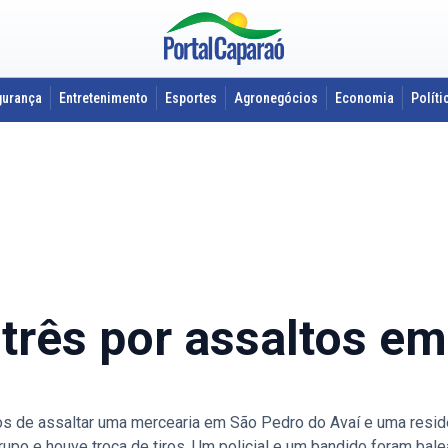
gurança
Entretenimento
Esportes
Agronegócios
Economia
Políti
 três por assaltos em
os de assaltar uma mercearia em São Pedro do Avaí e uma residê
rupo e houve troca de tiros. Um policial e um bandido foram balea