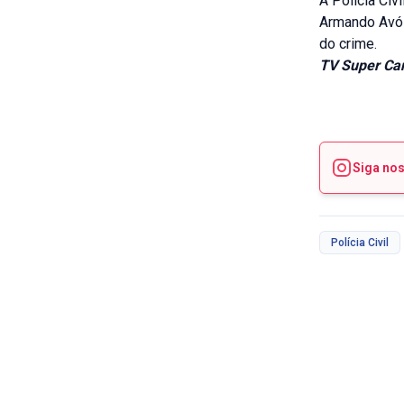
A Polícia Civ
Armando Avól
do crime.
TV Super Can
Siga no
Polícia Civil