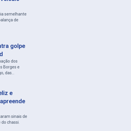
cia semelhante
balança de
ntra golpe
ed
nação dos
es Borges e
go, das
liz e
 apreende
taram sinais de
 do chassi.