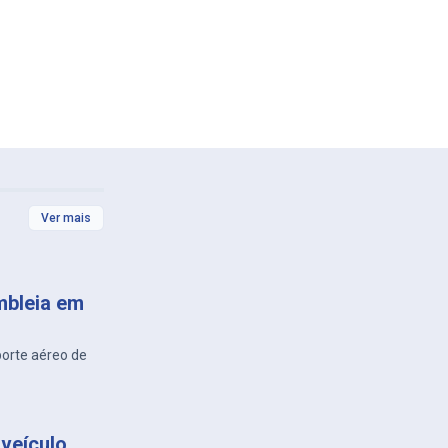
Ver mais
mbleia em
porte aéreo de
veículo