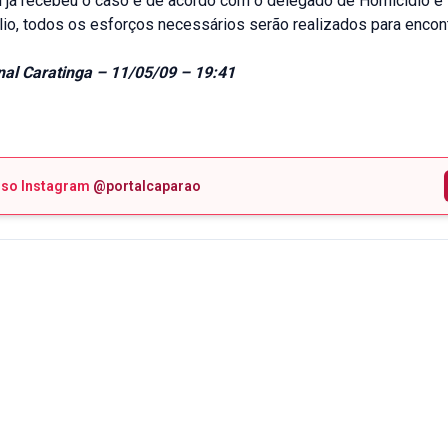
il já recebeu o caso e de acordo com o delegado de Homicídio e 
io, todos os esforços necessários serão realizados para encont
al Caratinga – 11/05/09 – 19:41
sso Instagram
@portalcaparao