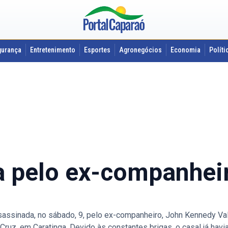
gurança
Entretenimento
Esportes
Agronegócios
Economia
Políti
a pelo ex-companhei
ssassinada, no sábado, 9, pelo ex-companheiro, John Kennedy Va
 Cruz, em Caratinga. Devido às constantes brigas, o casal já ha