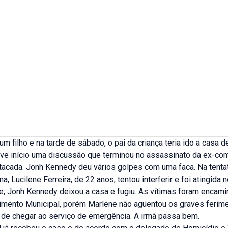
 um filho e na tarde de sábado, o pai da criança teria ido a casa 
Teve início uma discussão que terminou no assassinato da ex-co
tacada. Jonh Kennedy deu vários golpes com uma faca. Na tentati
ma, Lucilene Ferreira, de 22 anos, tentou interferir e foi atingida 
e, Jonh Kennedy deixou a casa e fugiu. As vítimas foram encam
imento Municipal, porém Marlene não agüentou os graves ferim
 de chegar ao serviço de emergência. A irmã passa bem.