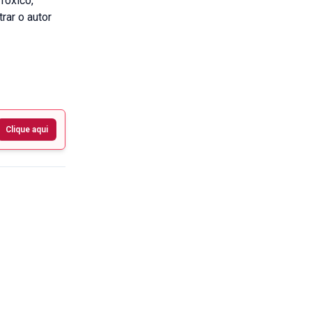
Tóxico,
rar o autor
Clique aqui