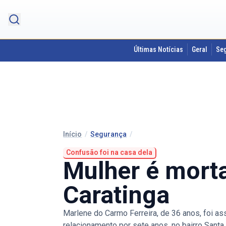
Últimas Notícias
Geral
Se
Início
/
Segurança
/
Confusão foi na casa dela
Mulher é mort
Caratinga
Marlene do Carmo Ferreira, de 36 anos, foi a
relacionamento por sete anos, no bairro Santa