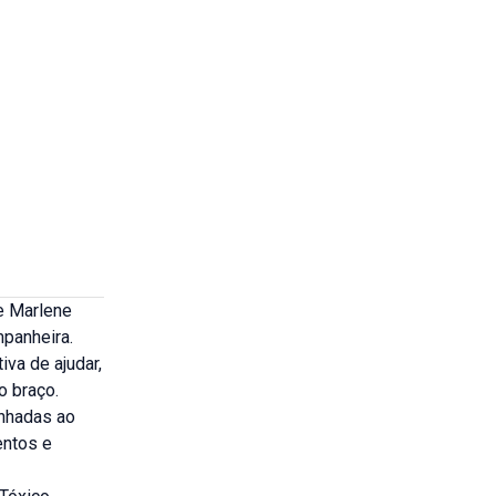
de Marlene
mpanheira.
va de ajudar,
no braço.
inhadas ao
entos e