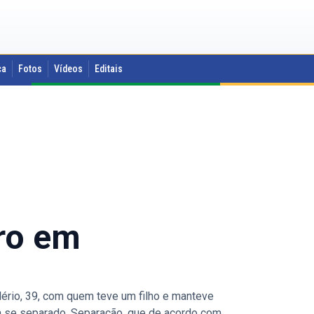
ca
Fotos
Vídeos
Editais
ro em
lério, 39, com quem teve um filho e manteve
via se separado. Separação, que de acordo com