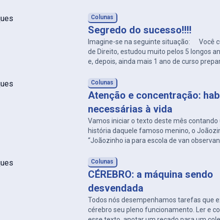
castradas, para que sejam saudáveis e fel
dos machos, crê-se que a castração torna o
Colunas
frustrado, pois não conseguiria mais cruzar
Segredo do sucesso!!!!
Imagine-se na seguinte situação: Você c
de Direito, estudou muito pelos 5 longos 
e, depois, ainda mais 1 ano de curso prepa
prova da Ordem. Durante todo o ano de pre
releu, grifou os textos e leis. Assim, tem d
Colunas
conteúdo, porém, no dia da […]
Atenção e concentração: hab
necessárias à vida
Vamos iniciar o texto deste mês contando 
história daquele famoso menino, o Joãozi
“Joãozinho ia para escola de van observa
as pessoas, o trânsito, enquanto seus col
conversavam. Sempre que a conversa era 
Colunas
para ele, Joãozinho respondia: “Oi? Que fo
CÉREBRO: a máquina sendo
comigo? ” E os amigos caiam na gargalhada
desvendada
Todos nós desempenhamos tarefas que e
cérebro seu pleno funcionamento. Ler e 
esse texto, anotar um recado para um col