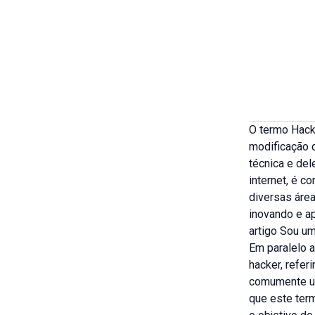
O termo Hack
modificação 
técnica e del
internet, é 
diversas áre
inovando e a
artigo
Sou um
Em paralelo a
hacker, refer
comumente ut
que este term