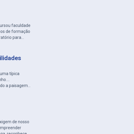
izes. Já no caso
 animal triste e
. Todas […]
ursou faculdade
anos de formação
ratório para
paração, leu,
omínio de todo o
ilidades
uma típica
nho….
ndo a paisagem,
egas
direcionada
i? Estão falando
. […]
xigem de nosso
compreender
ega, reconhecer