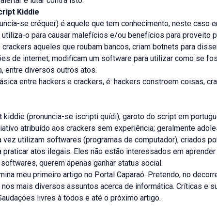
alertar e lutar contra isto.
ript Kiddie
nuncia-se créquer) é aquele que tem conhecimento, neste caso 
e utiliza-o para causar malefícios e/ou benefícios para proveito p
crackers aqueles que roubam bancos, criam
botnets
para disse
ões de internet, modificam um software para utilizar como se f
a, entre diversos outros atos.
ásica entre hackers e crackers, é: hackers constroem coisas, cr
pt kiddie (pronuncia-se iscripti quídi), garoto do script em portug
ativo atribuído aos crackers sem experiência; geralmente adol
a vez utilizam softwares (programas de computador), criados po
a praticar atos ilegais. Eles não estão interessados em aprender 
 softwares, querem apenas ganhar status social.
mina meu primeiro artigo no Portal Caparaó. Pretendo, no decorr
tor nos mais diversos assuntos acerca de informática. Críticas e
audações livres à todos e até o próximo artigo.