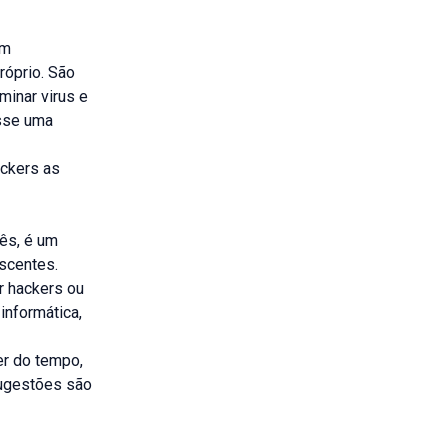
em
róprio. São
minar virus e
osse uma
ackers as
uês, é um
escentes.
r hackers ou
informática,
er do tempo,
 sugestões são