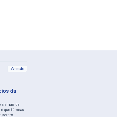
Ver mais
cios da
e animais de
s é que fêmeas
de serem