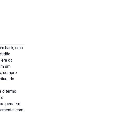
 um hack, uma
ptidão
 era da
tem em
s, sempre
itura do
e o termo
 é
itos pensem
stamente, com