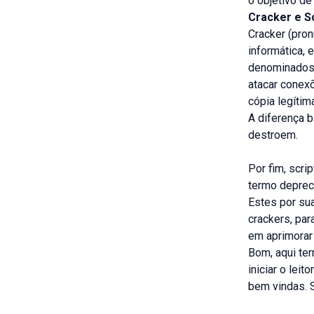
o objetivo de 
Cracker e Sc
Cracker (pro
informática, 
denominados 
atacar conex
cópia legítim
A diferença b
destroem.
Por fim, scri
termo depreci
Estes por su
crackers, par
em aprimorar
Bom, aqui ter
iniciar o lei
bem vindas. S