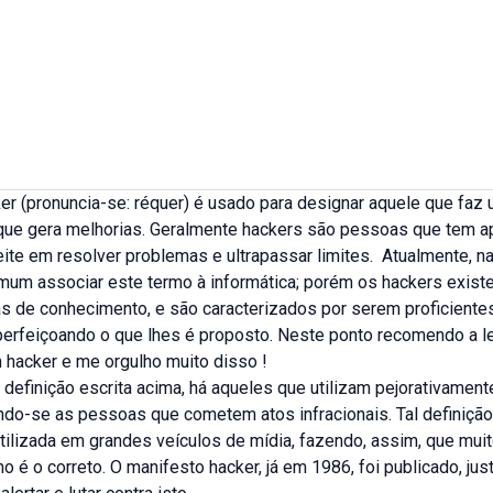
er (pronuncia-se: réquer) é usado para designar aquele que faz
que gera melhorias. Geralmente hackers são pessoas que tem a
eite em resolver problemas e ultrapassar limites. Atualmente, na
comum associar este termo à informática; porém os hackers exis
as de conhecimento, e são caracterizados por serem proficiente
perfeiçoando o que lhes é proposto. Neste ponto recomendo a le
 hacker e me orgulho muito disso !
 definição escrita acima, há aqueles que utilizam pejorativament
indo-se as pessoas que cometem atos infracionais. Tal definição
ilizada em grandes veículos de mídia, fazendo, assim, que mu
o é o correto. O manifesto hacker, já em 1986, foi publicado, ju