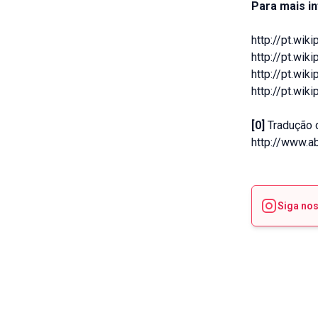
Para mais i
http://pt.wik
http://pt.wik
http://pt.wik
http://pt.wik
[0]
Tradução d
http://www.a
Siga no