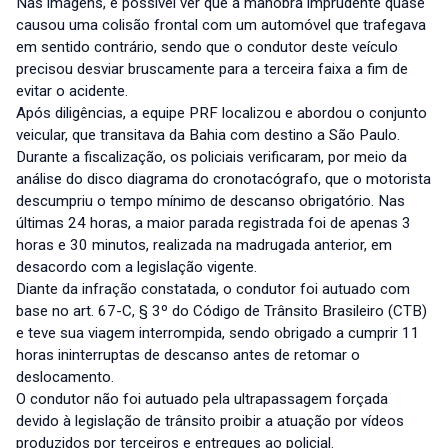
Nas imagens, é possível ver que a manobra imprudente quase
causou uma colisão frontal com um automóvel que trafegava
em sentido contrário, sendo que o condutor deste veículo
precisou desviar bruscamente para a terceira faixa a fim de
evitar o acidente.
Após diligências, a equipe PRF localizou e abordou o conjunto
veicular, que transitava da Bahia com destino a São Paulo.
Durante a fiscalização, os policiais verificaram, por meio da
análise do disco diagrama do cronotacógrafo, que o motorista
descumpriu o tempo mínimo de descanso obrigatório. Nas
últimas 24 horas, a maior parada registrada foi de apenas 3
horas e 30 minutos, realizada na madrugada anterior, em
desacordo com a legislação vigente.
Diante da infração constatada, o condutor foi autuado com
base no art. 67-C, § 3º do Código de Trânsito Brasileiro (CTB)
e teve sua viagem interrompida, sendo obrigado a cumprir 11
horas ininterruptas de descanso antes de retomar o
deslocamento.
O condutor não foi autuado pela ultrapassagem forçada
devido à legislação de trânsito proibir a atuação por vídeos
produzidos por terceiros e entregues ao policial.