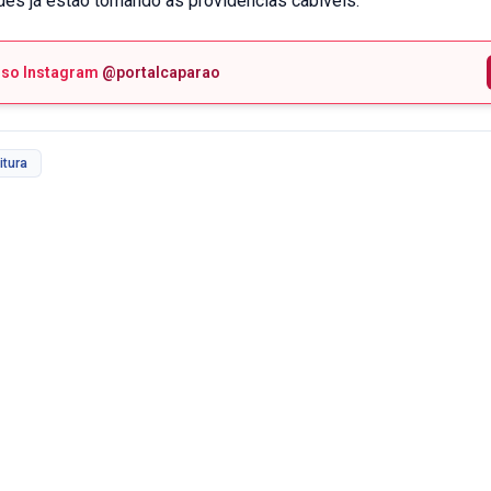
des já estão tomando as providências cabíveis.
sso Instagram
@portalcaparao
itura