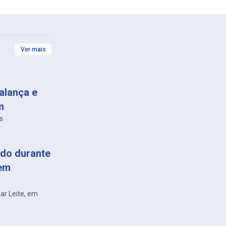
Ver mais
alança e
m
s
do durante
 em
sar Leite, em