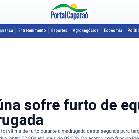
gurança
Entretenimento
Esportes
Agronegócios
Economia
Políti
Iúna sofre furto de 
rugada
 foi vítima de furto durante a madrugada desta segunda para ter
uo, entre 00:20h até mais de 02:00h. De acordo com funcionários