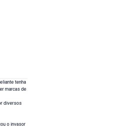
eliante tenha
ver marcas de
or diversos
cou o invasor