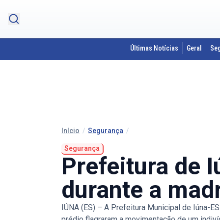
Últimas Notícias
Geral
Se
Início
/
Segurança
/
Segurança
Prefeitura de 
durante a mad
IÚNA (ES) – A Prefeitura Municipal de Iúna-ES
prédio flagraram a movimentação de um indivíd