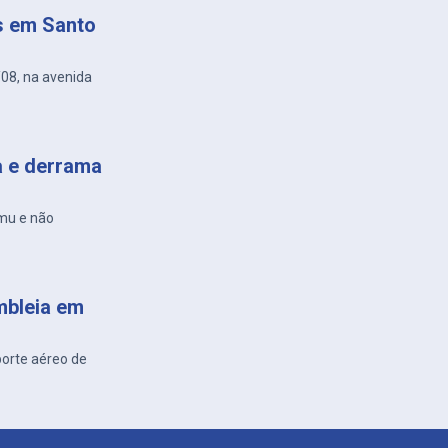
s em Santo
/08, na avenida
a e derrama
amu e não
mbleia em
porte aéreo de