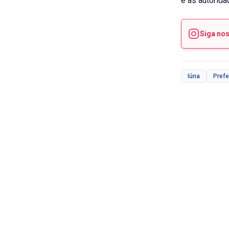
e as autorida
Siga no
Iúna
Prefe