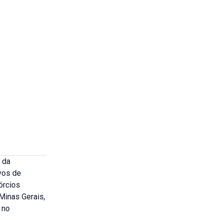
 da
vos de
órcios
Minas Gerais,
 no