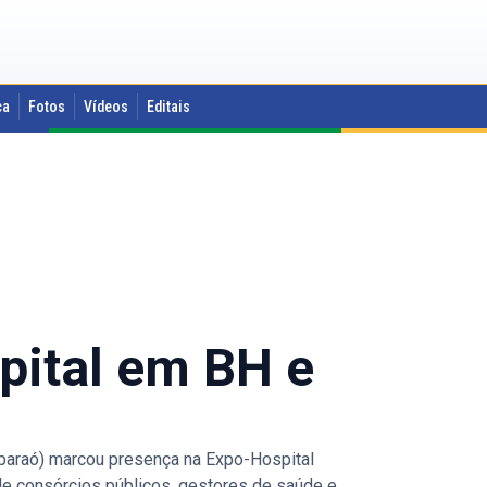
ca
Fotos
Vídeos
Editais
pital em BH e
paraó) marcou presença na Expo-Hospital
 de consórcios públicos, gestores de saúde e