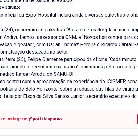
to do sistema de saúde no estado.
OFICINAS
 oficial da Expo-Hospital incluiu ainda diversas palestras e ofi
ra (24), ocorreram as palestras “A era do e-marketplace nas com
om Andryu Lemos, assessor da CNM, e “Novos horizontes para o
vação e gestão”, com Darlan Thomaz Pereira e Ricardo Cabral Sa
com atuação destacada no setor.
ta-feira (25), Felipe Clemente participou da oficina “Cada minuto 
inanciamento e reembolso na prática”, ministrada pelo cardiolog
médico Rafael Arruda, do SAMU-BH.
to contou com a apresentação da experiência do ICISMEP, cons
olitana de Belo Horizonte, sobre a redução das filas de cirurgia
i feita por Elson da Silva Santos Júnior, secretário executivo do
sso Instagram
@portalcaparao