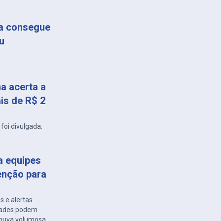
ça consegue
u
a acerta a
is de R$ 2
foi divulgada.
a equipes
enção para
s e alertas
idades podem
 chuva volumosa