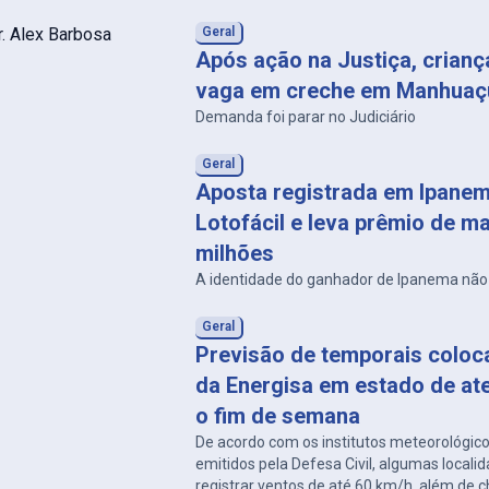
Geral
Após ação na Justiça, crian
vaga em creche em Manhuaç
Demanda foi parar no Judiciário
Geral
Aposta registrada em Ipanem
Lotofácil e leva prêmio de ma
milhões
A identidade do ganhador de Ipanema não 
Geral
Previsão de temporais coloc
da Energisa em estado de at
o fim de semana
De acordo com os institutos meteorológico
emitidos pela Defesa Civil, algumas local
registrar ventos de até 60 km/h, além de