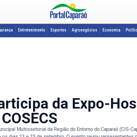
gurança
Entretenimento
Esportes
Agronegócios
Economia
Políti
rticipa da Expo-Hos
o COSECS
cipal Multissetorial da Região do Entorno do Caparaó (CIS-Ca
re os dias 23 e 25 de setembro. O evento reuniu representantes