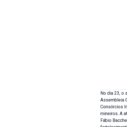
No dia 23, o 
Assembleia G
Consórcios I
mineiros. A a
Fábio Baccher