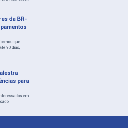
ares da BR-
uipamentos
nformou que
té 90 dias,
alestra
ências para
 interessados em
rcado