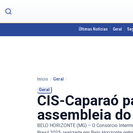
Últimas Notícias
Geral
Se
Início
/
Geral
/
Geral
CIS-Caparaó pa
assembleia d
BELO HORIZONTE (MG) – O Consórcio Intermuni
Brasil 2025, realizada em Belo Horizonte ent