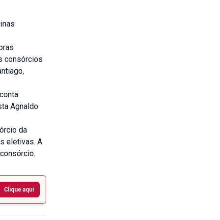
cinas
pras
s consórcios
ntiago,
conta:
ista Agnaldo
órcio da
s eletivas. A
 consórcio.
Clique aqui