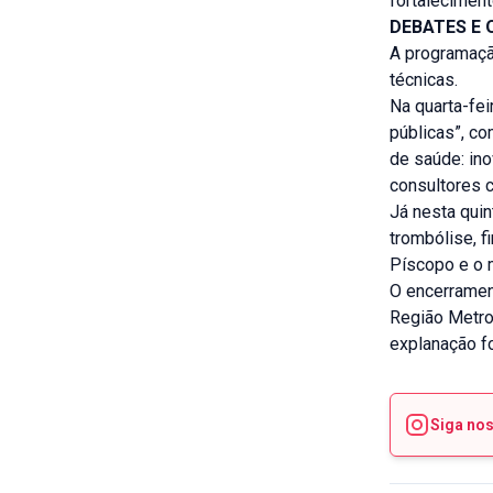
fortalecimen
DEBATES E 
A programação
técnicas.
Na quarta-fei
públicas”, c
de saúde: ino
consultores 
Já nesta quin
trombólise, f
Píscopo e o 
O encerramen
Região Metrop
explanação fo
Siga no