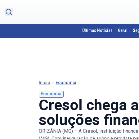
Últimas Notícias
Geral
Se
Início
/
Economia
/
Economia
Cresol chega a
soluções finan
ORIZÂNIA (MG) – A Cresol, instituição finance
(MG). Com inauguração da agência prevista par