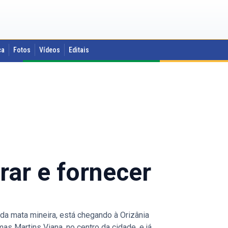
ca
Fotos
Vídeos
Editais
rar e fornecer
 da mata mineira, está chegando à Orizânia
as Martins Viana, no centro da cidade, e já