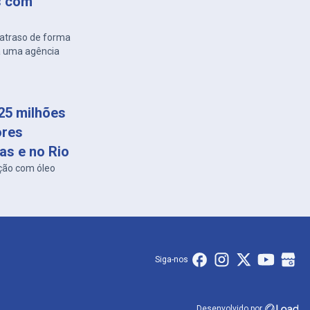
s com
atraso de forma
 a uma agência
25 milhões
ores
as e no Rio
ção com óleo
Siga-nos
Desenvolvido por