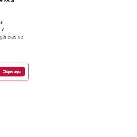
e local
as
s e
agências de
Clique aqui