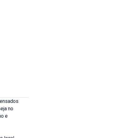
 pensados
eja no
no e