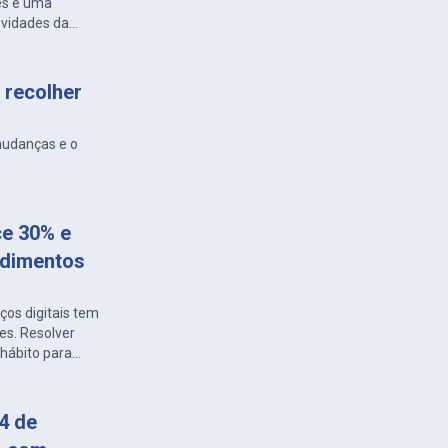
des e uma
ovidades da
 recolher
mudanças e o
ce 30% e
ndimentos
os digitais tem
es. Resolver
hábito para
também é
 com a Energisa
distribuidora
 4 de