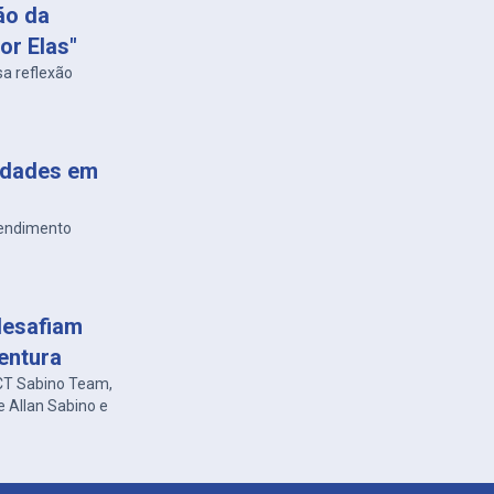
ão da
or Elas"
sa reflexão
vidades em
eendimento
desafiam
entura
 CT Sabino Team,
e Allan Sabino e