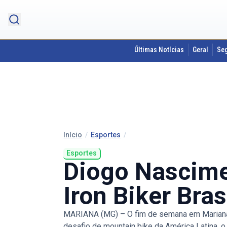
Últimas Notícias
Geral
Se
Início
/
Esportes
/
Esportes
Diogo Nascime
Iron Biker Bra
MARIANA (MG) – O fim de semana em Mariana f
desafio de mountain bike da América Latina, o