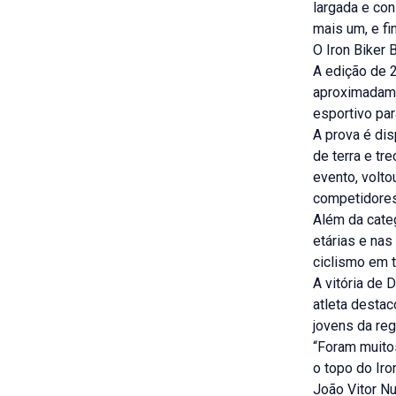
largada e con
mais um, e fin
O Iron Biker 
A edição de 2
aproximadame
esportivo par
A prova é dis
de terra e t
evento, volto
competidores
Além da categ
etárias e nas
ciclismo em t
A vitória de 
atleta destac
jovens da reg
“Foram muitos
o topo do Iro
João Vitor N