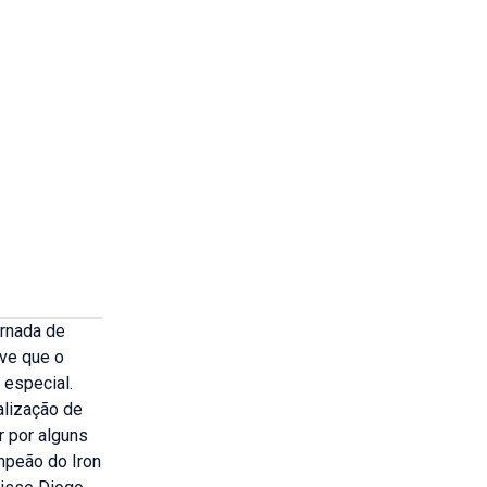
ornada de
ave que o
 especial.
alização de
r por alguns
mpeão do Iron