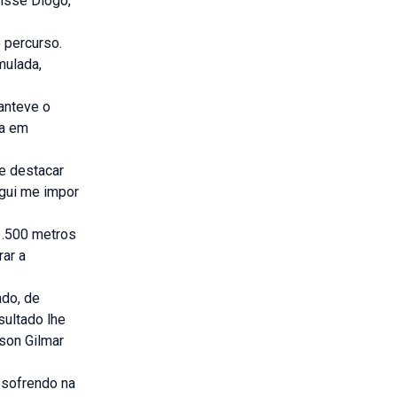
disse Diogo,
o percurso.
mulada,
anteve o
da em
me destacar
egui me impor
1.500 metros
rar a
do, de
sultado lhe
son Gilmar
a sofrendo na