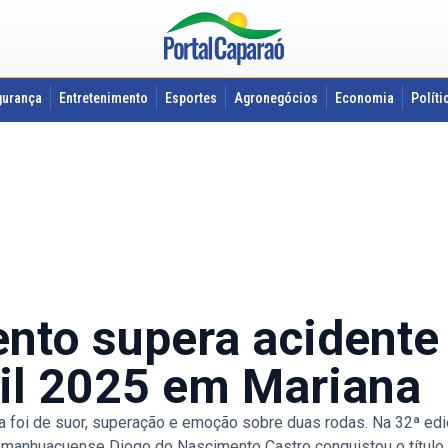
gurança
Entretenimento
Esportes
Agronegócios
Economia
Políti
nto supera acidente 
sil 2025 em Mariana
oi de suor, superação e emoção sobre duas rodas. Na 32ª ediçã
 manhuaçuense Diogo do Nascimento Castro conquistou o título d