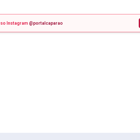
sso Instagram
@portalcaparao