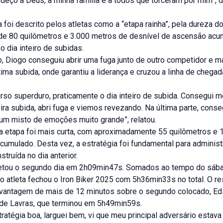
adeço a Deus, à minha família e a todos que torceram por mim”, 
a foi descrito pelos atletas como a “etapa rainha”, pela dureza d
de 80 quilômetros e 3.000 metros de desnível de ascensão acu
o dia inteiro de subidas.
o, Diogo conseguiu abrir uma fuga junto de outro competidor e m
ltima subida, onde garantiu a liderança e cruzou a linha de chega
rso superduro, praticamente o dia inteiro de subida. Consegui 
ira subida, abri fuga e viemos revezando. Na última parte, cons
 um misto de emoções muito grande”, relatou.
a etapa foi mais curta, com aproximadamente 55 quilômetros e 
cumulado. Desta vez, a estratégia foi fundamental para administ
truída no dia anterior.
tou o segundo dia em 2h09min47s. Somados ao tempo do sába
 atleta fechou o Iron Biker 2025 com 5h36min33s no total. O re
 vantagem de mais de 12 minutos sobre o segundo colocado, Ed
de Lavras, que terminou em 5h49min59s.
ratégia boa, larguei bem, vi que meu principal adversário estav