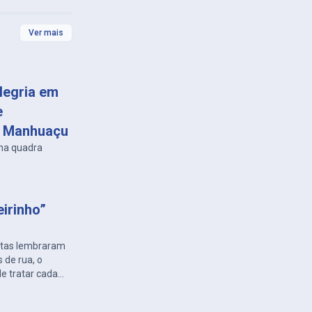
Ver mais
legria em
e
m Manhuaçu
 na quadra
eirinho”
letas lembraram
s de rua, o
e tratar cada