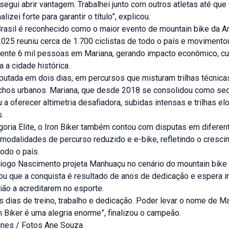
segui abrir vantagem. Trabalhei junto com outros atletas até que 
alizei forte para garantir o título”, explicou.
Brasil é reconhecido como o maior evento de mountain bike da Am
025 reuniu cerca de 1.700 ciclistas de todo o país e movimento
nte 6 mil pessoas em Mariana, gerando impacto econômico, cul
a a cidade histórica.
putada em dois dias, em percursos que misturam trilhas técnica
rechos urbanos. Mariana, que desde 2018 se consolidou como sed
u a oferecer altimetria desafiadora, subidas intensas e trilhas e
.
oria Elite, o Iron Biker também contou com disputas em diferen
 modalidades de percurso reduzido e e-bike, refletindo o cresc
odo o país.
Diogo Nascimento projeta Manhuaçu no cenário do mountain bike 
ou que a conquista é resultado de anos de dedicação e espera in
ião a acreditarem no esporte.
 dias de treino, trabalho e dedicação. Poder levar o nome de M
n Biker é uma alegria enorme”, finalizou o campeão.
unes / Fotos Ane Souza