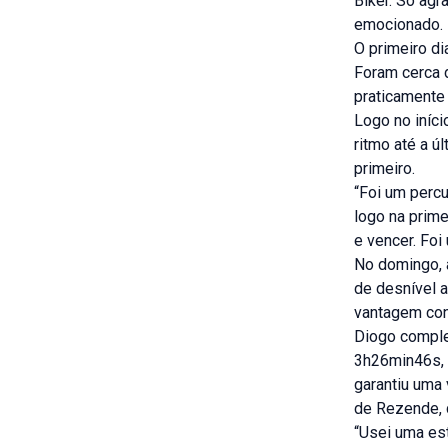
Biker. Só agr
emocionado.
O primeiro di
Foram cerca 
praticamente 
Logo no iníci
ritmo até a ú
primeiro.
“Foi um percu
logo na prime
e vencer. Foi
No domingo, 
de desnível a
vantagem cons
Diogo comple
3h26min46s, o
garantiu uma
de Rezende, 
“Usei uma est