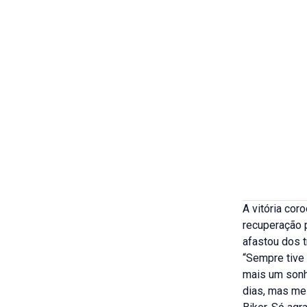
A vitória cor
recuperação 
afastou dos t
“Sempre tive 
mais um sonho
dias, mas me 