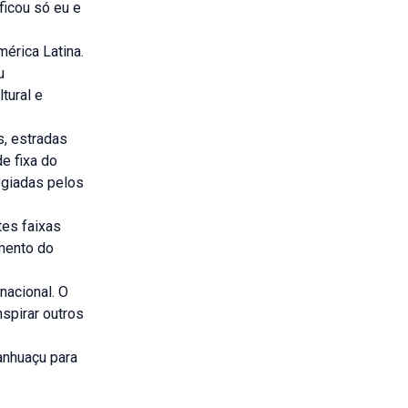
ficou só eu e
érica Latina.
u
tural e
s, estradas
e fixa do
logiadas pelos
tes faixas
imento do
nacional. O
spirar outros
anhuaçu para