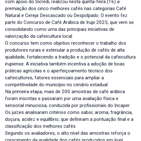
com apoio do Sicredi, realizou nesta quinta-feira (16) a
premiação dos cinco melhores cafés nas categorias Café
Natural e Cereja Descascado ou Despolpado. O evento fez
parte do Concurso de Café Arábica de Irupi 2025, que vem se
consolidando como uma das principais iniciativas de
valorização da cafeicultura local.
O concurso tem como objetivo reconhecer o trabalho dos
produtores rurais e estimular a produção de cafés de alta
qualidade, fortalecendo a tradição e o potencial da cafeicultura
irupiense. A iniciativa também incentiva a adoção de boas
práticas agrícolas e o aperfeiçoamento técnico dos
cafeicultores, fatores essenciais para ampliar a
competitividade do município no cenário estadual.
Na primeira etapa, mais de 200 amostras de café arábica
foram inscritas e passaram por uma avaliação física e
sensorial minuciosa, conduzida por profissionais do Incaper.
Os juízes analisaram critérios como sabor, aroma, fragrância,
doçura, acidez e equilíbrio, que definiram a pontuação final e a
classificação dos melhores cafés.
Segundo os avaliadores, o alto nível das amostras reforça o
crescimento da qualidade dos cafés produzidos em Irupi,