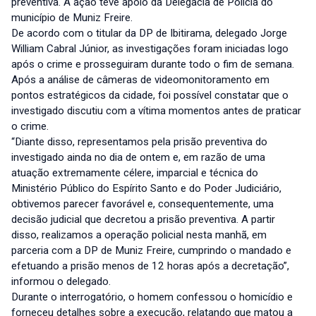
preventiva. A ação teve apoio da Delegacia de Polícia do
município de Muniz Freire.
De acordo com o titular da DP de Ibitirama, delegado Jorge
William Cabral Júnior, as investigações foram iniciadas logo
após o crime e prosseguiram durante todo o fim de semana.
Após a análise de câmeras de videomonitoramento em
pontos estratégicos da cidade, foi possível constatar que o
investigado discutiu com a vítima momentos antes de praticar
o crime.
“Diante disso, representamos pela prisão preventiva do
investigado ainda no dia de ontem e, em razão de uma
atuação extremamente célere, imparcial e técnica do
Ministério Público do Espírito Santo e do Poder Judiciário,
obtivemos parecer favorável e, consequentemente, uma
decisão judicial que decretou a prisão preventiva. A partir
disso, realizamos a operação policial nesta manhã, em
parceria com a DP de Muniz Freire, cumprindo o mandado e
efetuando a prisão menos de 12 horas após a decretação”,
informou o delegado.
Durante o interrogatório, o homem confessou o homicídio e
forneceu detalhes sobre a execução, relatando que matou a