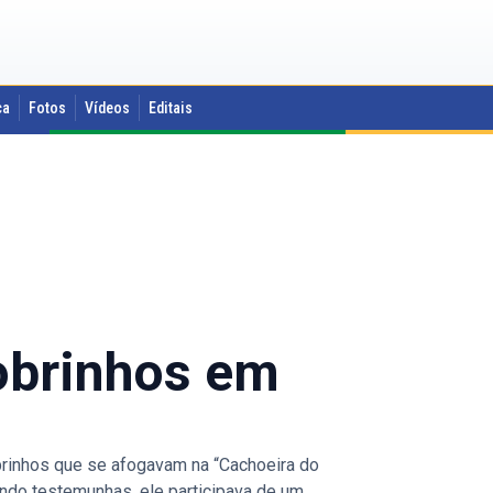
ca
Fotos
Vídeos
Editais
sobrinhos em
rinhos que se afogavam na “Cachoeira do
undo testemunhas, ele participava de um