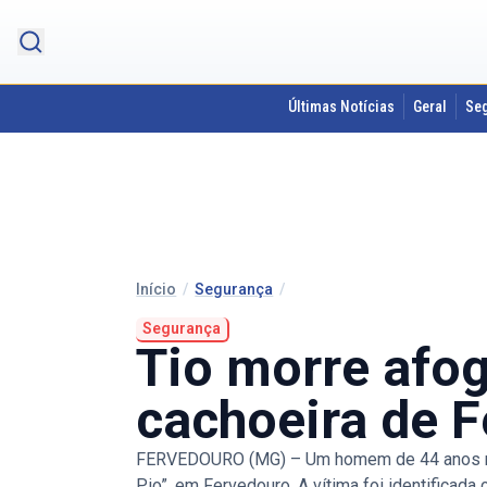
Últimas Notícias
Geral
Se
Início
/
Segurança
/
Segurança
Tio morre afog
cachoeira de 
FERVEDOURO (MG) – Um homem de 44 anos morr
Pio”, em Fervedouro. A vítima foi identifica