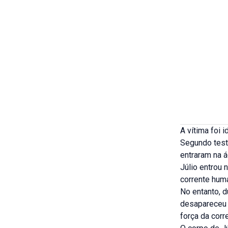
A vítima foi 
Segundo test
entraram na 
Júlio entrou 
corrente hum
No entanto, d
desapareceu 
força da corr