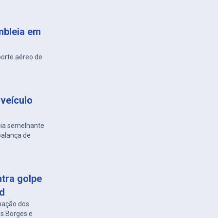
mbleia em
porte aéreo de
veículo
cia semelhante
balança de
ntra golpe
ed
nação dos
es Borges e