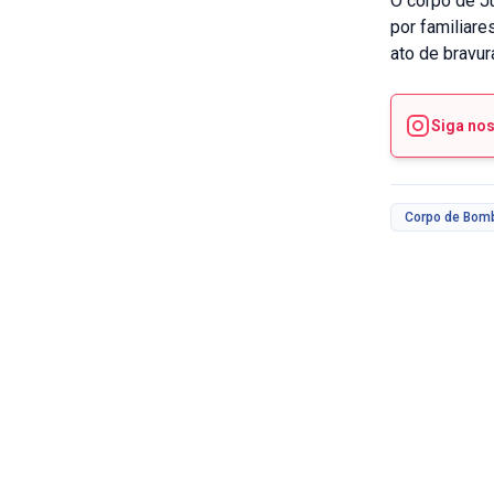
O corpo de Jú
por familiar
ato de bravur
Siga no
Corpo de Bom