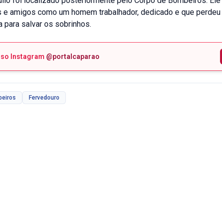
lio foi localizado posteriormente pelo Corpo de Bombeiros. El
es e amigos como um homem trabalhador, dedicado e que perdeu
a para salvar os sobrinhos.
sso Instagram
@portalcaparao
beiros
Fervedouro