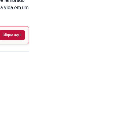
e é lembrado
 a vida em um
Clique aqui