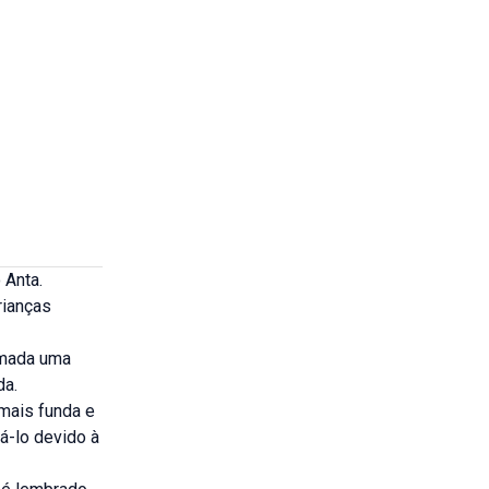
 Anta.
rianças
ormada uma
da.
 mais funda e
á-lo devido à