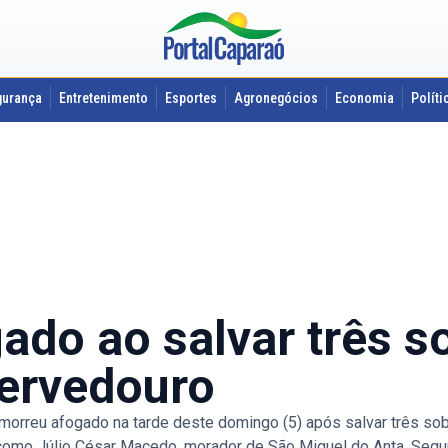
gurança
Entretenimento
Esportes
Agronegócios
Economia
Políti
ado ao salvar três 
Fervedouro
eu afogado na tarde deste domingo (5) após salvar três sob
da como Júlio César Macedo, morador de São Miguel do Anta. Seg