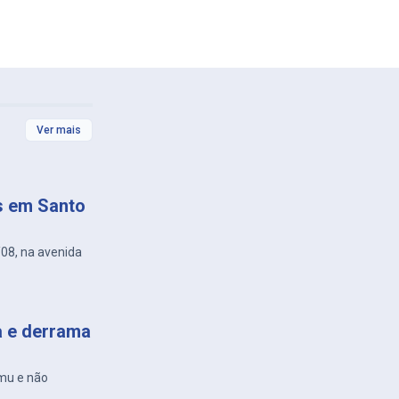
Ver mais
s em Santo
/08, na avenida
a e derrama
amu e não