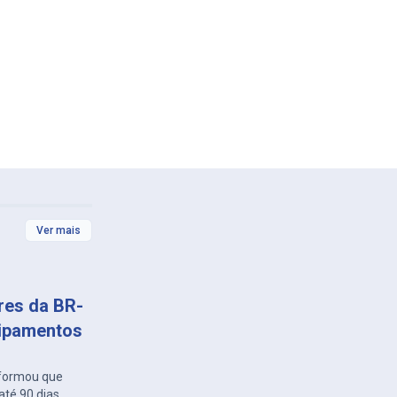
Ver mais
ares da BR-
uipamentos
nformou que
té 90 dias,