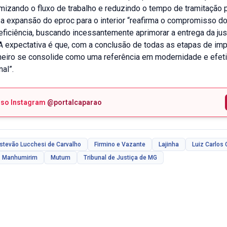
timizando o fluxo de trabalho e reduzindo o tempo de tramitação 
 a expansão do eproc para o interior “reafirma o compromisso 
eficiência, buscando incessantemente aprimorar a entrega da jus
A expectativa é que, com a conclusão de todas as etapas de imp
ineiro se consolide como uma referência em modernidade e efet
nal”.
sso Instagram
@portalcaparao
stevão Lucchesi de Carvalho
Firmino e Vazante
Lajinha
Luiz Carlos 
Manhumirim
Mutum
Tribunal de Justiça de MG