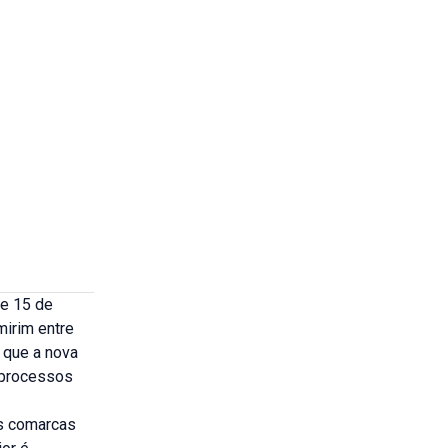
 e 15 de
mirim entre
é que a nova
s processos
as comarcas