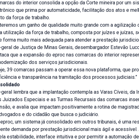
arcas do interior consolida a opção da Corte mineira por um s
rônico que prima por automaticidade, facilitação dos atos e mel
o da força de trabalho.
 teremos um ganho de qualidade muito grande com a agilização 
 utilização da força de trabalho, composta por juízes e juízas, 
e forma muito mais adequada para atender a prestação jurisdicion
-geral de Justiça de Minas Gerais, desembargador Estevão Luc
staca que a expansão do eproc nas comarcas do interior repres
odernização dos serviços jurisdicionais.
 hoje, 39 comarcas passam a operar essa nova plataforma, que p
ficiência e transparência na tramitação dos processos judiciais.”
solidado
geral lembra que a implantação contempla as Varas Cíveis, da I
s Juizados Especiais e as Turmas Recursais das comarcas inser
nsão, e avalia que impactam positivamente a rotina de magistra
dvogados e do cidadão que busca o judiciário.
eproc, um sistema já consolidado em outros tribunais, é uma re
nte demanda por prestação jurisdicional mais ágil e acessível.
la estabilidade, interface intuitiva e por permitir a automação de