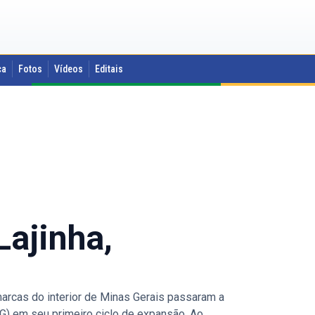
ca
Fotos
Vídeos
Editais
ajinha,
cas do interior de Minas Gerais passaram a
MG) em seu primeiro ciclo de expansão. Ao