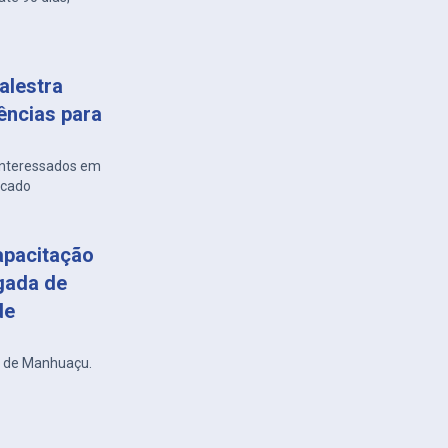
alestra
ências para
 interessados em
rcado
apacitação
gada de
de
r de Manhuaçu.