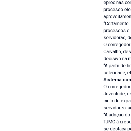
eproc nas com
processo elet
aproveitament
“Certamente,
processos e a
servidoras, d
O corregedor
Carvalho, de
decisivo na m
“A partir de
celeridade, e
Sistema con
O corregedor-
Juventude, o
ciclo de expa
servidores, a
“A adoção do 
TJMG à cresce
se destaca pe