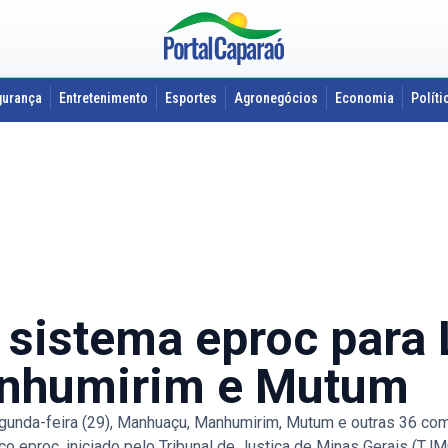
gurança
Entretenimento
Esportes
Agronegócios
Economia
Políti
sistema eproc para L
nhumirim e Mutum
-feira (29), Manhuaçu, Manhumirim, Mutum e outras 36 comar
ico eproc, iniciado pelo Tribunal de Justiça de Minas Gerais (TJ