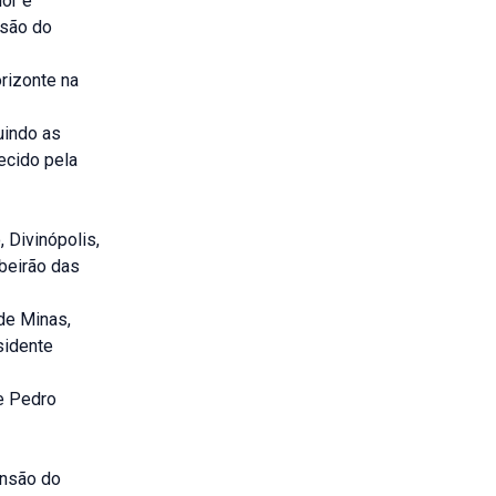
or é
nsão do
rizonte na
uindo as
ecido pela
 Divinópolis,
beirão das
 de Minas,
sidente
e Pedro
ansão do