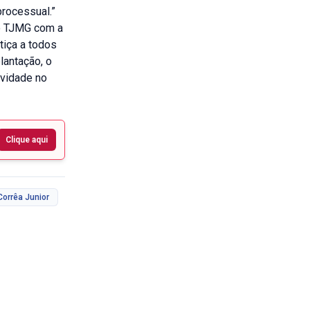
processual.”
do TJMG com a
tiça a todos
lantação, o
ividade no
Clique aqui
Corrêa Junior