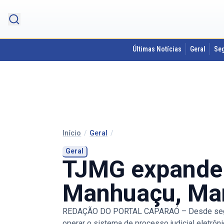
Últimas Notícias
Geral
Se
Início
/
Geral
/
Geral
TJMG expande 
Manhuaçu, Ma
REDAÇÃO DO PORTAL CAPARAÓ – Desde segunda
operar o sistema de processo judicial eletrôn