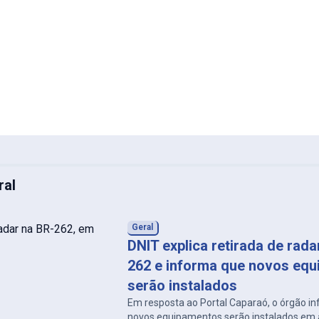
ral
Geral
DNIT explica retirada de rad
262 e informa que novos eq
serão instalados
Em resposta ao Portal Caparaó, o órgão i
novos equipamentos serão instalados em a