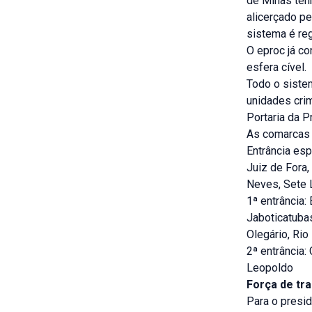
de Minas ten
alicerçado pe
sistema é re
O eproc já co
esfera cível.
Todo o sistem
unidades crim
Portaria da P
As comarcas 
Entrância esp
Juiz de Fora
Neves, Sete 
1ª entrância:
Jaboticatubas
Olegário, Rio
2ª entrância
Leopoldo
Força de tr
Para o presi