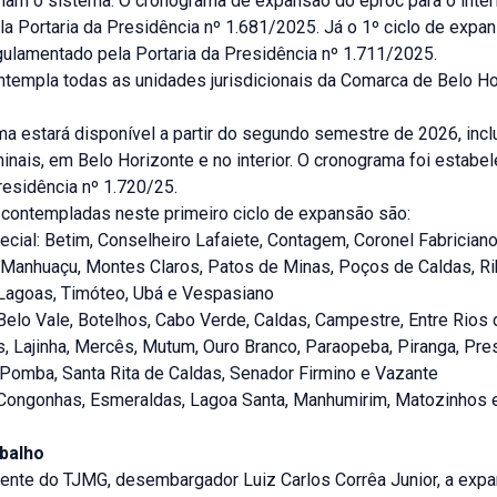
ham o sistema. O cronograma de expansão do eproc para o interi
la Portaria da Presidência nº 1.681/2025. Já o 1º ciclo de expa
gulamentado pela Portaria da Presidência nº 1.711/2025.
ntempla todas as unidades jurisdicionais da Comarca de Belo Ho
a estará disponível a partir do segundo semestre de 2026, incl
inais, em Belo Horizonte e no interior. O cronograma foi estabel
residência nº 1.720/25.
contempladas neste primeiro ciclo de expansão são:
ecial: Betim, Conselheiro Lafaiete, Contagem, Coronel Fabriciano,
, Manhuaçu, Montes Claros, Patos de Minas, Poços de Caldas, Ri
Lagoas, Timóteo, Ubá e Vespasiano
 Belo Vale, Botelhos, Cabo Verde, Caldas, Campestre, Entre Rios
, Lajinha, Mercês, Mutum, Ouro Branco, Paraopeba, Piranga, Pre
 Pomba, Santa Rita de Caldas, Senador Firmino e Vazante
: Congonhas, Esmeraldas, Lagoa Santa, Manhumirim, Matozinhos 
abalho
dente do TJMG, desembargador Luiz Carlos Corrêa Junior, a exp