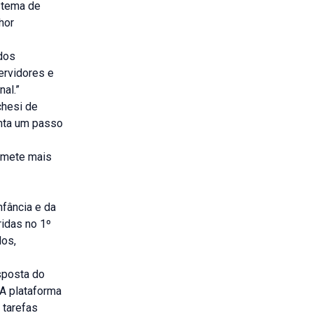
istema de
hor
dos
servidores e
al.”
chesi de
enta um passo
romete mais
nfância e da
idas no 1º
dos,
sposta do
 A plataforma
 tarefas