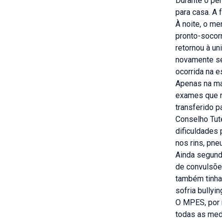
Durante o per
para casa. A 
À noite, o me
pronto-socorr
retornou à un
novamente se
ocorrida na e
Apenas na man
exames que m
transferido p
Conselho Tute
dificuldades 
nos rins, pn
Ainda segundo
de convulsões
também tinha
sofria bullyi
O MPES, por m
todas as medi