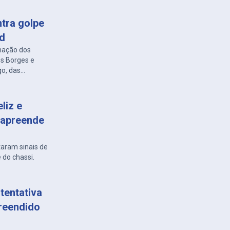
ntra golpe
ed
nação dos
es Borges e
go, das
liz e
 apreende
taram sinais de
 do chassi.
tentativa
preendido