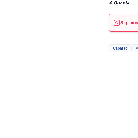
A Gazeta
Siga no
Caparaó
M