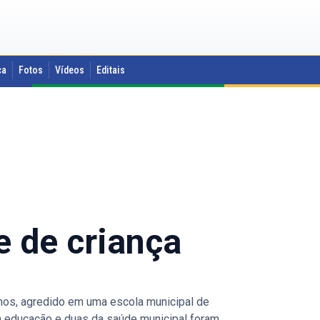
ca
Fotos
Vídeos
Editais
e de criança
anos, agredido em uma escola municipal de
da educação e duas da saúde municipal foram