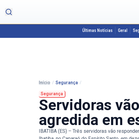
Últimas Notícias
Geral
Se
Início
/
Segurança
/
Segurança
Servidoras vão
agredida em es
IBATIBA (ES) – Três servidoras vão responder
Ibatiba, no Caparaó do Espírito Santo, em de