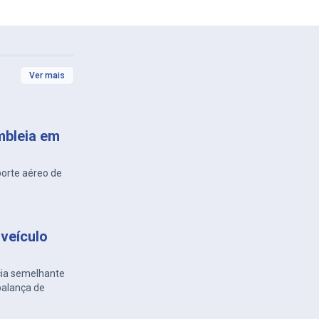
Ver mais
mbleia em
porte aéreo de
veículo
cia semelhante
balança de