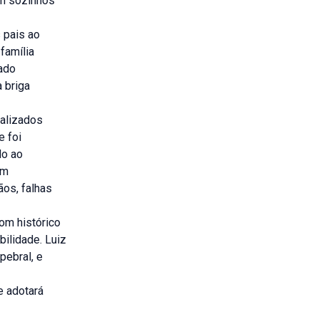
am sozinhos
 pais ao
família
rado
 briga
ealizados
e foi
do ao
om
ãos, falhas
com histórico
bilidade. Luiz
pebral, e
e adotará