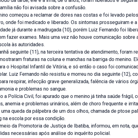
íodo da tarde, ele e a irmã, de 8 anos, foram liberados e seguir
família não foi avisada sobre a confusão.
nino começou a reclamar de dores nas costas e foi levado pelos
o, onde foi medicado e liberado. Os sintomas prosseguiram e a 
idade já durante a madrugada (10), porém Luiz Fernando foi libe
m fazer exames. Mais uma vez não houve comunicação sobre a
scola às autoridades.
hã seguinte (11), na terceira tentativa de atendimento, foram r
ostraram fraturas na coluna e manchas na barriga do menino. El
ara o Hospital Infantil de Vitória, e só então o caso foi comunica
lar. Luiz Fernando não resistiu e morreu no dia seguinte (12), c
para respirar, infecção grave generalizada, falência de vários órg
eumonia e problemas no sangue.
 a Polícia Civil, foi apurado que o menino já tinha saúde frágil, 
, anemia e problemas urinários, além de choro frequente e irrita
 uma queda da pálpebra de um dos olhos, chamada de ptose pal
ng na escola por essa condição.
eio da Promotoria de Justiça de Ibatiba, informou, em nota, qu
das necessárias após análise do inquérito policial.