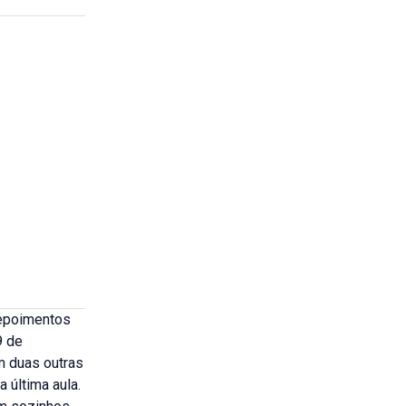
depoimentos
9 de
m duas outras
 última aula.