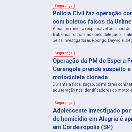
Segurança
Polícia Civil faz operação co
com boletos falsos da Unim
A equipe mineira responsável pela coorde
trabalhos foi formada pelo delegado Thal
pelos investigadores Rodrigo, Deyvid e Die
delegacias de Carangola e Divino.
Segurança
Operação da PM de Espera Fe
Carangola prende suspeito e
motocicleta clonada
Durante a fiscalização, os militares consta
adulteração nos identificadores do motor e
Segurança
Adolescente investigado por 
de homicídio em Alegria é a
em Cordeirópolis (SP)