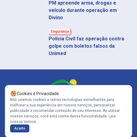
PM apreende arma, drogas e
veículo durante operação em
Divino
Segurança
Polícia Civil faz operação contra
golpe com boletos falsos da
Unimed
Cookies e Privacidade
Nós usamos cookies e outras tecnologias semelhantes para
melhorar a sua experiência em nossos serviços, personalizar
Siga-nos
publicidade e recomendar conteúdo de seu interesse. Ao utilizar
nossos serviços, você está ciente dessa funcionalidade.
Leia
nossos termos.
Copyright© 2005-2026 - Portal Caparaó - CNPJ: 10.570.353/0001-80 | Todos
Aceito
os direitos reservados .
Políticas de Privacidade
Desenvolvido por