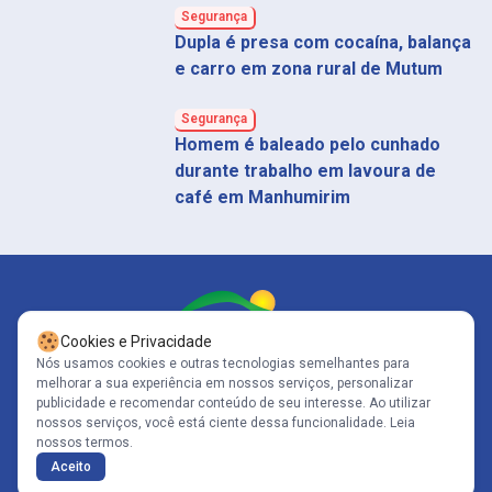
Segurança
Dupla é presa com cocaína, balança
e carro em zona rural de Mutum
Segurança
Homem é baleado pelo cunhado
durante trabalho em lavoura de
café em Manhumirim
Cookies e Privacidade
Nós usamos cookies e outras tecnologias semelhantes para
melhorar a sua experiência em nossos serviços, personalizar
Siga-nos
publicidade e recomendar conteúdo de seu interesse. Ao utilizar
nossos serviços, você está ciente dessa funcionalidade.
Leia
nossos termos.
Copyright© 2005-2026 - Portal Caparaó - CNPJ: 10.570.353/0001-80 | Todos
Aceito
os direitos reservados .
Políticas de Privacidade
Desenvolvido por