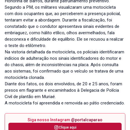
Honorina de Barros, durante patrulhamento preventivo.
Segundo a PM, os militares visualizaram uma motocicleta
com dois ocupantes que, ao perceberem a presença policial,
tentaram evitar a abordagem. Durante a fiscalização, foi
constatado que o condutor apresentava sinais evidentes de
embriaguez, como hálito etílico, olhos avermelhados, fala
desconexa e dificuldade de equilíbrio. Ele se recusou a realizar
o teste do etilômetro.
Na vistoria detalhada da motocicleta, os policiais identificaram
indícios de adulteração nos sinais identificadores do motor e
do chassi, além de inconsistências na placa. Após consulta
aos sistemas, foi confirmado que o veículo se tratava de uma
motocicleta clonada.
Diante dos fatos, os dois envolvidos, de 20 e 25 anos, foram
presos em flagrante e encaminhados à Delegacia de Polícia
Civil de plantão em Muriaé.
A motocicleta foi apreendida e removida ao pátio credenciado.
Siga nosso Instagram
@portalcaparao
Clique aqui