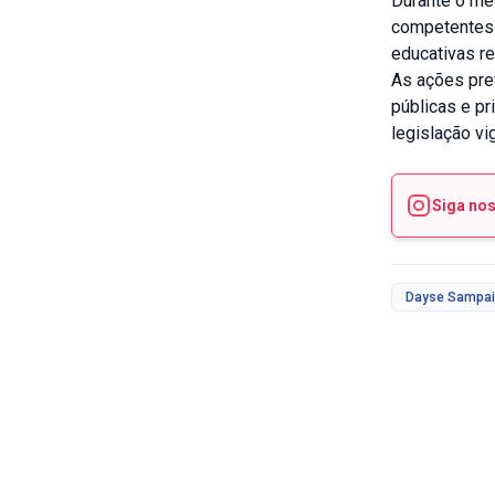
Durante o mê
competentes 
educativas re
As ações pre
públicas e pr
legislação vi
Siga no
Dayse Sampa