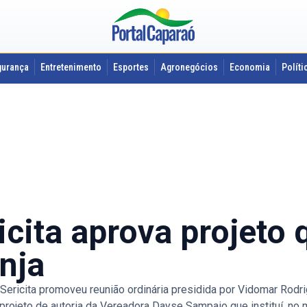
gurança
Entretenimento
Esportes
Agronegócios
Economia
Políti
cita aprova projeto q
nja
ricita promoveu reunião ordinária presidida por Vidomar Rodrig
projeto de autoria da Vereadora Dayse Sampaio que instituí, no m