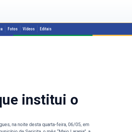
ca
Fotos
Vídeos
Editais
ue institui o
ues, na noite desta quarta-feira, 06/05, em
unicípio de Sericita, o mês “Maio Laranja”, a