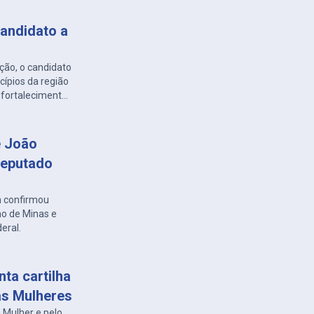
candidato a
ão, o candidato
ípios da região
 fortalecimento
e João
deputado
 confirmou
o de Minas e
eral.
ta cartilha
as Mulheres
 Mulher e pelo