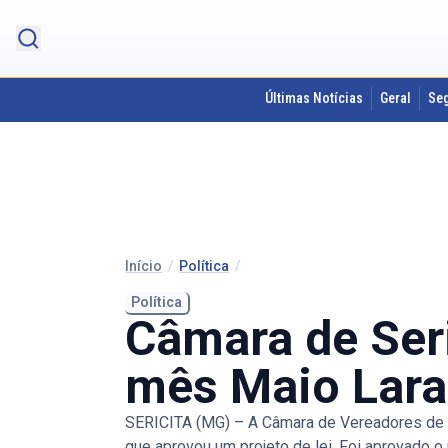
Últimas Notícias
Geral
Se
Início
/
Política
/
Política
Câmara de Seri
mês Maio Lara
SERICITA (MG) – A Câmara de Vereadores de Se
que aprovou um projeto de lei. Foi aprovado o 