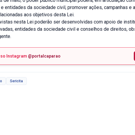
s de maio, o poder público municipal poderá, em articulação co
e entidades da sociedade civil, promover ações, campanhas e a
lacionadas aos objetivos desta Lei.
vistas nesta Lei poderão ser desenvolvidas com apoio de insti
ivadas, entidades da sociedade civil e conselhos de direitos, o
gente.
sso Instagram
@portalcaparao
io
Sericita