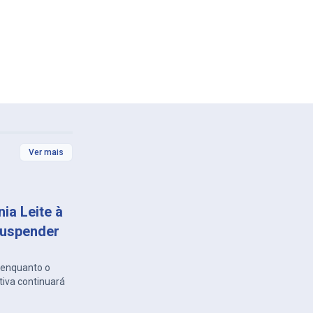
Ver mais
ia Leite à
suspender
, enquanto o
tiva continuará