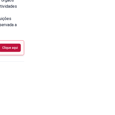
m órgãos
tividades
tuições
bservada a
Clique aqui