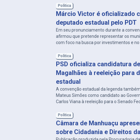
Política
Márcio Victor é oficializado 
deputado estadual pelo PDT
Em seu pronunciamento durante a convenç
afirmou que pretende representar os munic
com foco na busca por investimentos e no
das políticas públicas.
Política
PSD oficializa candidatura d
Magalhães à reeleição para 
estadual
A convenção estadual da legenda também
Mateus Simões como candidato ao Govern
Carlos Viana à reeleição para o Senado Fed
Política
Câmara de Manhuaçu apresen
sobre Cidadania e Direitos d
Publicação produzida pela Procuradoria da