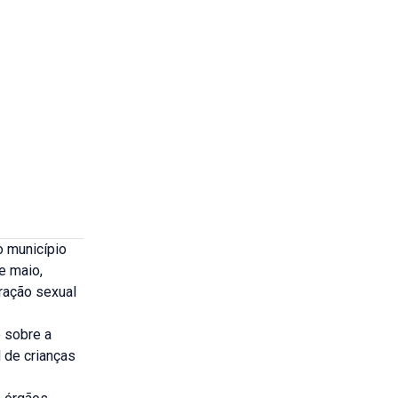
o município
e maio,
ração sexual
e sobre a
 de crianças