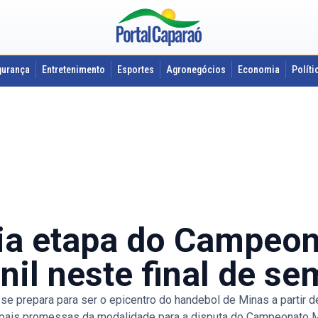
gurança
Entretenimento
Esportes
Agronegócios
Economia
Políti
a etapa do Campeon
il neste final de s
repara para ser o epicentro do handebol de Minas a partir dest
ipais promessas da modalidade para a disputa do Campeonato M