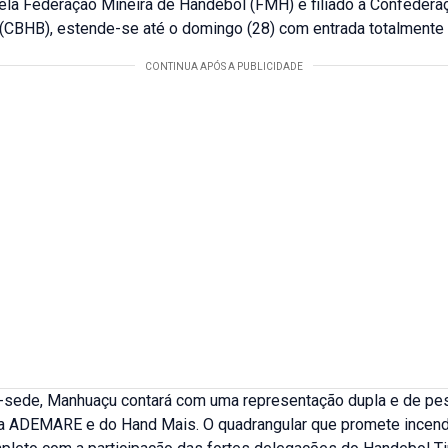
ela Federação Mineira de Handebol (FMH) e filiado à Confederaç
(CBHB), estende-se até o domingo (28) com entrada totalmente g
sede, Manhuaçu contará com uma representação dupla e de peso
a ADEMARE e do Hand Mais. O quadrangular que promete incendi