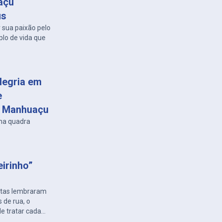
açu
us
sua paixão pelo
plo de vida que
legria em
e
m Manhuaçu
 na quadra
eirinho”
letas lembraram
s de rua, o
e tratar cada