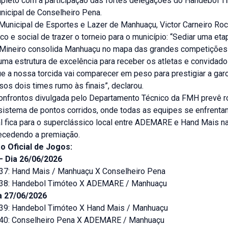
ompleto com a participação das fortes delegações do Handebol T
nicipal de Conselheiro Pena.
Municipal de Esportes e Lazer de Manhuaçu, Victor Carneiro Roc
co e social de trazer o torneio para o município: “Sediar uma etap
ineiro consolida Manhuaçu no mapa das grandes competições 
ma estrutura de excelência para receber os atletas e convidado
e a nossa torcida vai comparecer em peso para prestigiar a gar
os dois times rumo às finais”, declarou.
confrontos divulgada pelo Departamento Técnico da FMH prevê 
sistema de pontos corridos, onde todas as equipes se enfrenta
al fica para o superclássico local entre ADEMARE e Hand Mais n
ecedendo a premiação.
 Oficial de Jogos:
– Dia 26/06/2026
 37: Hand Mais / Manhuaçu X Conselheiro Pena
 38: Handebol Timóteo X ADEMARE / Manhuaçu
a 27/06/2026
 39: Handebol Timóteo X Hand Mais / Manhuaçu
 40: Conselheiro Pena X ADEMARE / Manhuaçu