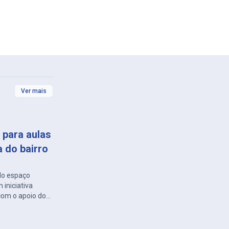
Ver mais
 para aulas
 do bairro
 do espaço
 iniciativa
com o apoio do