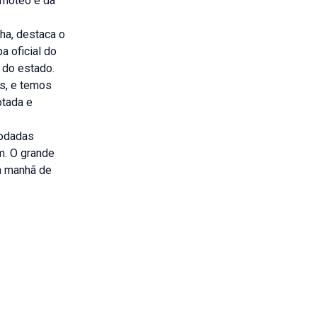
imóteo e da
ha, destaca o
a oficial do
do estado.
s, e temos
otada e
rodadas
m. O grande
a manhã de