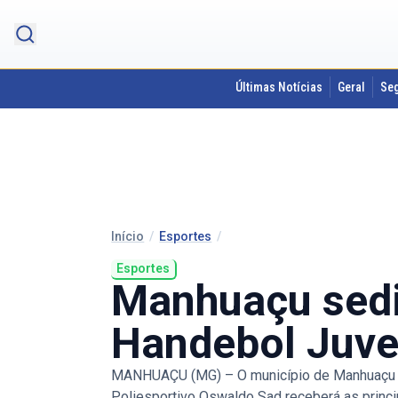
Últimas Notícias
Geral
Se
Início
/
Esportes
/
Esportes
Manhuaçu sedi
Handebol Juven
MANHUAÇU (MG) – O município de Manhuaçu se p
Poliesportivo Oswaldo Sad receberá as princ