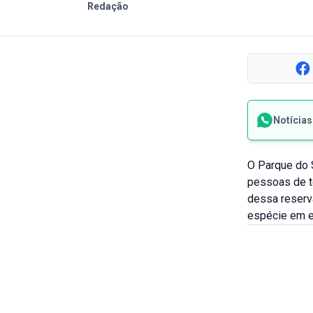
Redação
Notícia
O Parque do S
pessoas de to
dessa reserva
espécie em e