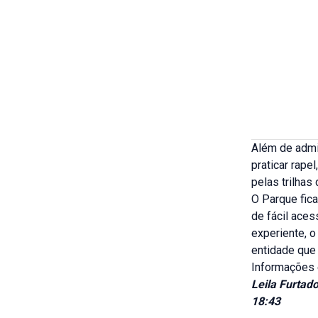
Além de admir
praticar rape
pelas trilhas
O Parque fica
de fácil aces
experiente, o
entidade que 
Informações 
Leila Furtad
18:43