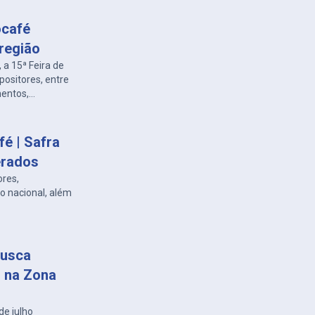
ocafé
região
 a 15ª Feira de
ositores, entre
entos,
é | Safra
erados
ores,
o nacional, além
busca
m na Zona
de julho