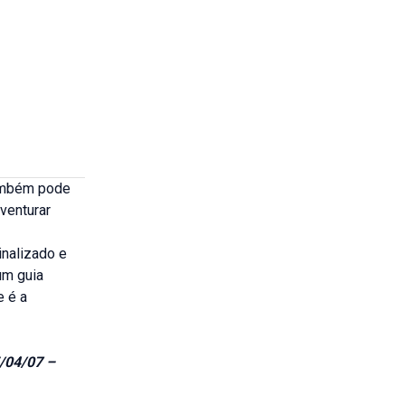
também pode
aventurar
inalizado e
um guia
e é a
/04/07 –