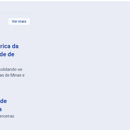
Ver mais
rica da
de de
nsolidando-se
tas de Minas e
 de
a
anceiras