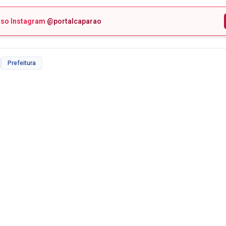
sso Instagram
@portalcaparao
Prefeitura