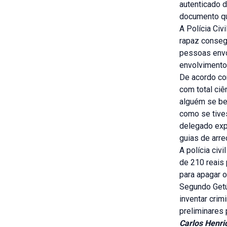
autenticado d
documento qu
A Polícia Civ
rapaz conseg
pessoas envo
envolvimento
De acordo co
com total ci
alguém se ben
como se tives
delegado exp
guias de arre
A polícia civ
de 210 reais 
para apagar 
Segundo Getúl
inventar crim
preliminares 
Carlos Henri