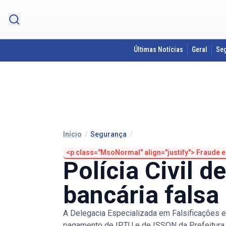
Últimas Notícias
Geral
Se
Início
/
Segurança
/
<p class="MsoNormal" align="justify"> Fraude e
Polícia Civil 
bancária falsa
A Delegacia Especializada em Falsificações 
pagamento de IPTU e de ISSQN da Prefeitura