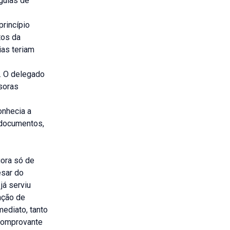
guias de
rincípio
tos da
ias teriam
a. O delegado
soras
onhecia a
s documentos,
gora só de
esar do
já serviu
ação de
mediato, tanto
 comprovante