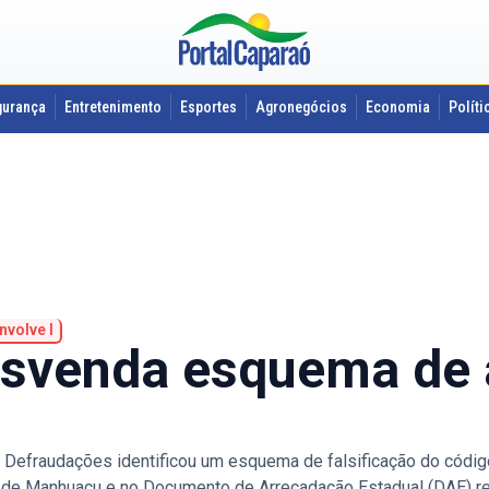
gurança
Entretenimento
Esportes
Agronegócios
Economia
Políti
nvolve I
desvenda esquema de
e Defraudações identificou um esquema de falsificação do códi
 de Manhuaçu e no Documento de Arrecadação Estadual (DAE) re