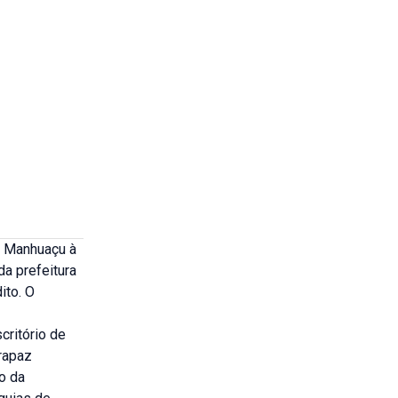
e Manhuaçu à
da prefeitura
ito. O
ritório de
rapaz
o da