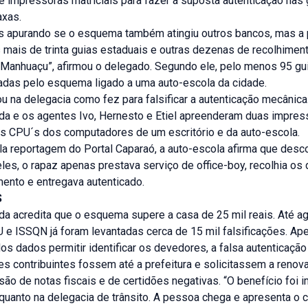
e impressoras matriciais para fazer a suposta autenticação nas 
axas.
 apurando se o esquema também atingiu outros bancos, mas a p
 mais de trinta guias estaduais e outras dezenas de recolhimen
e Manhuaçu”, afirmou o delegado. Segundo ele, pelo menos 95 gu
cadas pelo esquema ligado a uma auto-escola da cidade.
 na delegacia como fez para falsificar a autenticação mecânic
rda e os agentes Ivo, Hernesto e Etiel apreenderam duas impres
 os CPU´s dos computadores de um escritório e da auto-escola.
la reportagem do Portal Caparaó, a auto-escola afirma que desc
eles, o rapaz apenas prestava serviço de office-boy, recolhia o
mento e entregava autenticado.
S
da acredita que o esquema supere a casa de 25 mil reais. Até a
 e ISSQN já foram levantadas cerca de 15 mil falsificações. Ap
s dados permitir identificar os devedores, a falsa autenticação 
s contribuintes fossem até a prefeitura e solicitassem a renov
são de notas fiscais e de certidões negativas. “O benefício foi i
 quanto na delegacia de trânsito. A pessoa chega e apresenta o