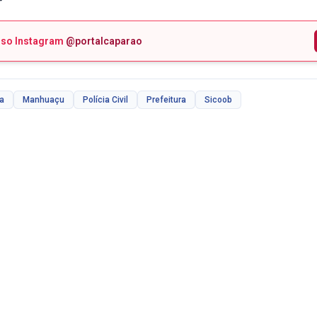
sso Instagram
@portalcaparao
da
Manhuaçu
Polícia Civil
Prefeitura
Sicoob