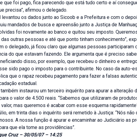
e que foi pago, fica parecendo que está tudo certo e aí consegu
e precisa”, afirmou o delegado.
il levantou os dados junto ao Sicoob e a Prefeitura e com o dep
uiu mandados de busca e apreensão junto a Justiça de Manhuaç
lvidas foi novamente ao banco e quitou seu imposto. Queremos
 das outras pessoas e até que ponto tinham conhecimento”, expl
m o delegado, já ficou claro que algumas pessoas participaram
ência do que estavam fazendo. Ele argumenta que é preciso sabe
eficiando disso, por exemplo, que recebeu o dinheiro e entrego
se sido pago o imposto para o contribuinte. No caso da auto-es
lica que o rapaz recebeu pagamento para fazer a falsas autent
cadação estadual.
il também instaurou um terceiro inquérito para apurar a alteração
para o valor de 4.500 reais. “Sabemos que utilizaram de produt
o valor, mas queremos é acabar com esse esquema rapidamente”,
io, em trinta dias o inquérito será remetido à Justiça: “Nós nã
inosos. A nossa função é apurar e encaminhar ao Judiciário as p
para que ela tome as providências”.
que Cruz – 30/05/07 – 14:25