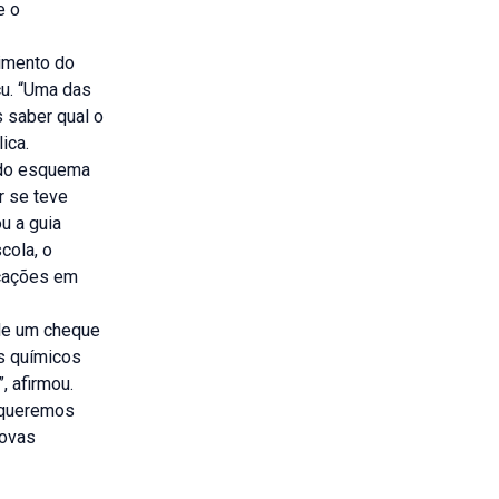
e o
oimento do
u. “Uma das
 saber qual o
ica.
 do esquema
r se teve
u a guia
cola, o
icações em
 de um cheque
os químicos
 afirmou.
o queremos
rovas