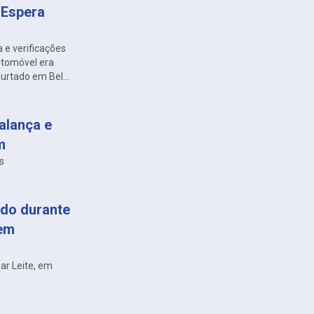
 Espera
 e verificações
automóvel era
 furtado em Belo
alança e
m
s
do durante
 em
sar Leite, em