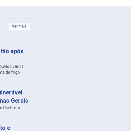
Ver mais
ítio após
ouvido vários
ma de fogo
lnerável
inas Gerais
o Rio Preto
to e