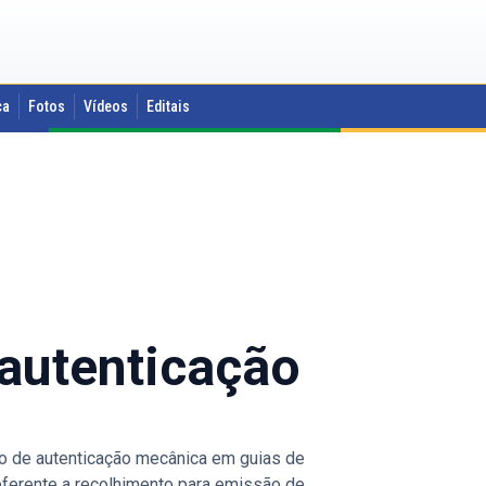
ca
Fotos
Vídeos
Editais
 autenticação
go de autenticação mecânica em guias de
ferente a recolhimento para emissão de