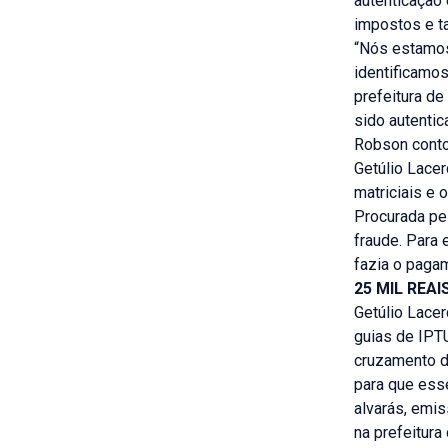
autenticação 
impostos e t
“Nós estamos
identificamos
prefeitura d
sido autenti
Robson contou
Getúlio Lace
matriciais e
Procurada pe
fraude. Para 
fazia o paga
25 MIL REAI
Getúlio Lacer
guias de IPTU
cruzamento do
para que esse
alvarás, emis
na prefeitura