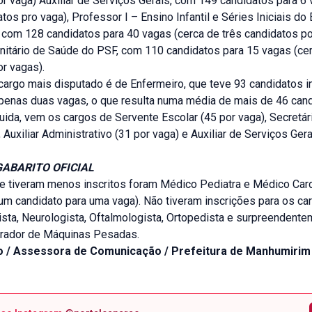
r vaga) Auxiliar de Serviços Gerais, com 149 candidatos para 6 
tos pro vaga), Professor I – Ensino Infantil e Séries Iniciais do
 com 128 candidatos para 40 vagas (cerca de três candidatos po
itário de Saúde do PSF, com 110 candidatos para 15 vagas (ce
r vagas).
 cargo mais disputado é de Enfermeiro, que teve 93 candidatos i
penas duas vagas, o que resulta numa média de mais de 46 cand
ida, vem os cargos de Servente Escolar (45 por vaga), Secretár
, Auxiliar Administrativo (31 por vaga) e Auxiliar de Serviços Ger
GABARITO OFICIAL
e tiveram menos inscritos foram Médico Pediatra e Médico Card
m candidato para uma vaga). Não tiveram inscrições para os c
sta, Neurologista, Oftalmologista, Ortopedista e surpreendente
erador de Máquinas Pesadas.
do / Assessora de Comunicação / Prefeitura de Manhumirim