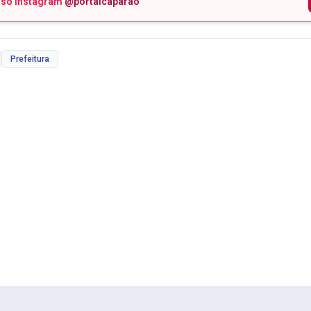
sso Instagram
@portalcaparao
Prefeitura