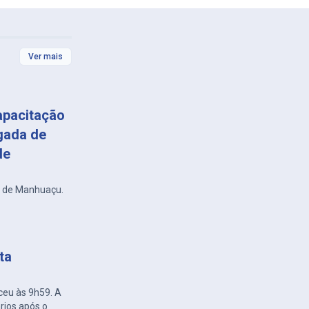
Ver mais
apacitação
gada de
de
r de Manhuaçu.
ta
ceu às 9h59. A
rios após o