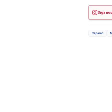
Siga no
Caparaó
M