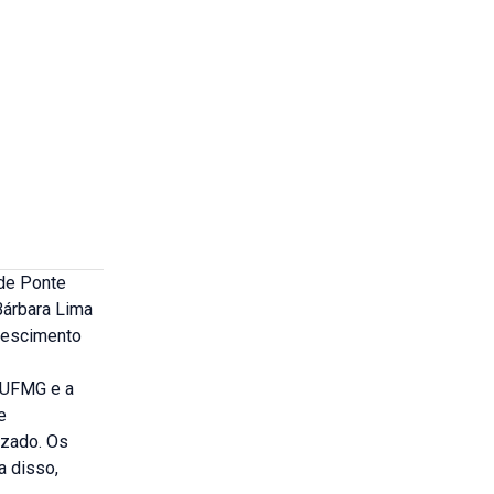
 de Ponte
Bárbara Lima
crescimento
a UFMG e a
e
izado. Os
a disso,