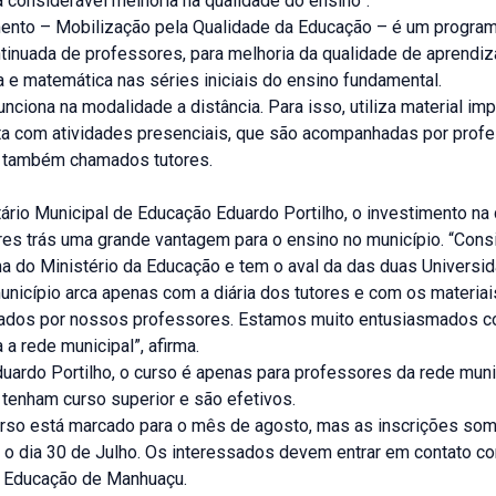
 considerável melhoria na qualidade do ensino”.
ento – Mobilização pela Qualidade da Educação – é um progra
tinuada de professores, para melhoria da qualidade de aprendi
ta e matemática nas séries iniciais do ensino fundamental.
nciona na modalidade a distância. Para isso, utiliza material im
ta com atividades presenciais, que são acompanhadas por prof
, também chamados tutores.
ário Municipal de Educação Eduardo Portilho, o investimento na 
es trás uma grande vantagem para o ensino no município. “Cons
a do Ministério da Educação e tem o aval da das duas Universi
unicípio arca apenas com a diária dos tutores e com os materiai
ados por nossos professores. Estamos muito entusiasmados 
 a rede municipal”, afirma.
uardo Portilho, o curso é apenas para professores da rede muni
 tenham curso superior e são efetivos.
curso está marcado para o mês de agosto, mas as inscrições s
é o dia 30 de Julho. Os interessados devem entrar em contato c
e Educação de Manhuaçu.