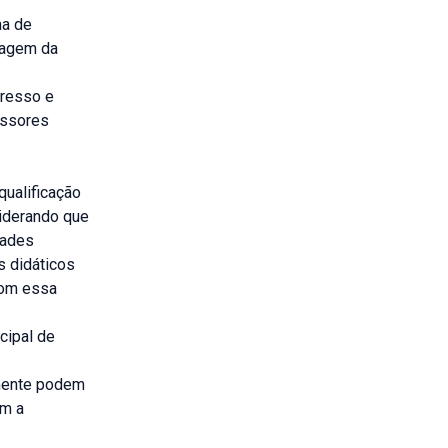
ma de
zagem da
presso e
essores
qualificação
iderando que
dades
s didáticos
com essa
cipal de
omente podem
om a