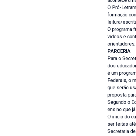
acontece uma
O Pró-Letram
formação con
leitura/escri
O programa fu
vídeos e con
orientadores
PARCERIA
Para o Secret
dos educador
é um program
Federais, o m
que serão us
proposta para
Segundo o Ed
ensino que já
O inicio do 
ser feitas at
Secretaria d