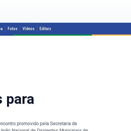
ca
Fotos
Vídeos
Editais
s para
encontro promovido pela Secretaria de
nião Nacional de Dirigentes Municipais de