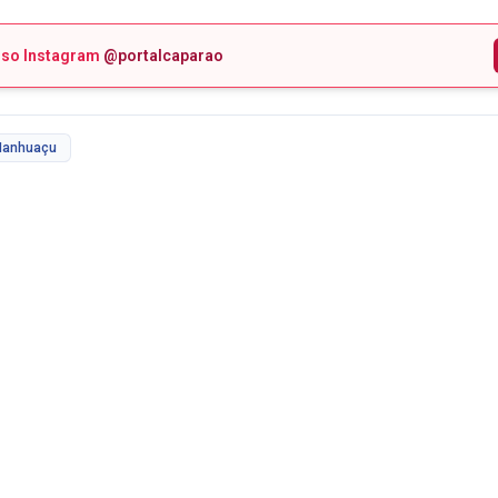
sso Instagram
@portalcaparao
anhuaçu