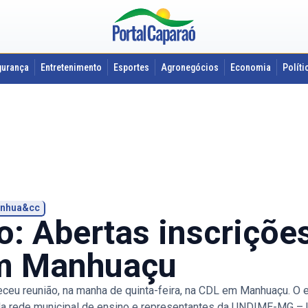
gurança
Entretenimento
Esportes
Agronegócios
Economia
Políti
Manhua&cc
: Abertas inscriçõe
em Manhuaçu
ceu reunião, na manha de quinta-feira, na CDL em Manhuaçu. O 
a rede municipal de ensino e representantes da UNDIME-MG – U