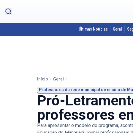
Últimas Notícias
Geral
Se
Início
/
Geral
/
Professores da rede municipal de ensino de 
Pró-Letramento
professores 
Para apresentar o modelo do programa, aconte
Educação de Manhuaçu reuniu professionais d