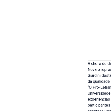
A chefe de d
Nova e repre
Giardini des
da qualidade 
“O Pró-Letra
Universidade 
experiências
participante