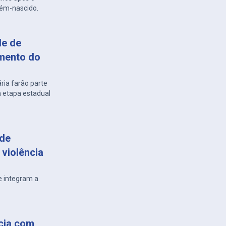
cém-nascido.
de de
imento do
ria farão parte
à etapa estadual
 de
violência
e integram a
ncia com