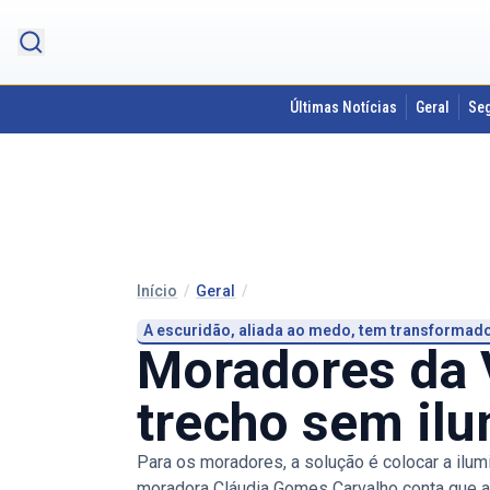
Últimas Notícias
Geral
Se
Início
/
Geral
/
A escuridão, aliada ao medo, tem transformad
Moradores da V
trecho sem il
Para os moradores, a solução é colocar a ilumi
moradora Cláudia Gomes Carvalho conta que a c