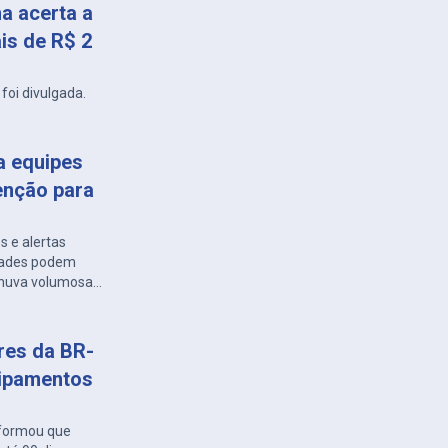
a acerta a
is de R$ 2
foi divulgada.
a equipes
enção para
s e alertas
idades podem
 chuva volumosa
ares da BR-
uipamentos
nformou que