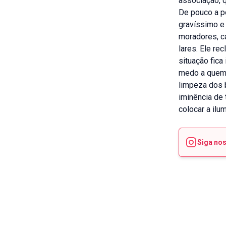
associação, q
De pouco a p
gravíssimo e
moradores, c
lares. Ele r
situação fica
medo a quem 
limpeza dos b
iminência de 
colocar a ilu
Siga no