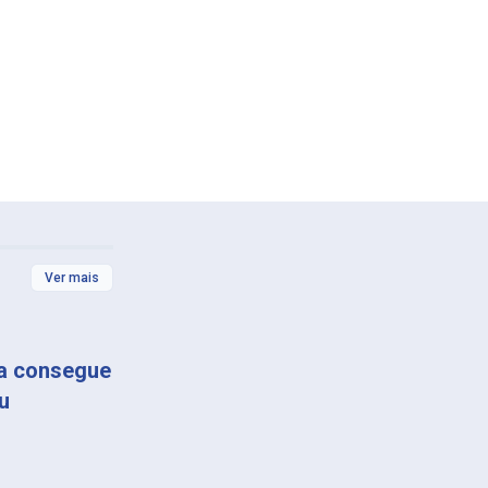
Ver mais
ça consegue
u