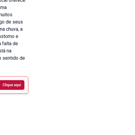
ocal oferece.
ema
muitos
ego de seus
na chuva, a
nstorno e
 falta de
stá na
o sentido de
Clique aqui