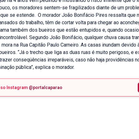
ue há 4 anos vem pedindo e mostrando o risco iminente que o l
ouco, os moradores sentem-se fragilizados diante de um probl
 que se estende. O morador João Bonifácio Pires ressalta que 
ansados do trabalho, têm de cortar volta para chegar ao aconch
eclama também dos bueiros que estão entupidos e, quando ocasio
 incontrolável. Segundo João Bonifácio, qualquer chuva causa tra
mora na Rua Capitão Paulo Carneiro. As casas inundam devido à
ueiros. “Já o trecho que liga as duas ruas é muito perigoso, e e
trazer conseqüências irreparáveis, caso não haja providências n
minação pública”, explica o morador.
sso Instagram
@portalcaparao