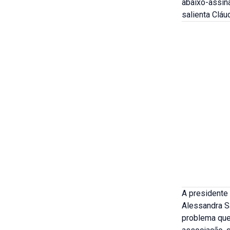
abaixo-assin
salienta Clá
A presidente
Alessandra Sa
problema que