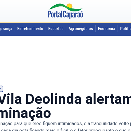
gurança
Entretenimento
Esportes
Agronegócios
Economia
Políti
o
ila Deolinda alerta
uminação
nação para que eles fiquem intimidados, e a tranqüilidade volte 
ada dia está ficando mais difícil, e o fator preocupante é que