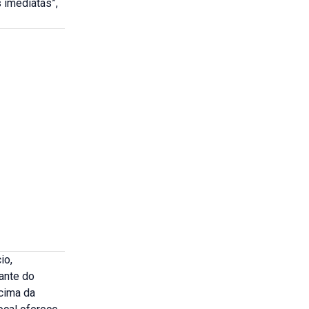
 imediatas”,
io,
iante do
cima da