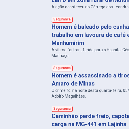
carro em zona rural de Mutu
A ação aconteceu no Córrego dos Leandro
Segurança
Homem é baleado pelo cunha
trabalho em lavoura de café
Manhumirim
A vítima foi transferida para o Hospital Cé
Manhaçu
Segurança
Homem é assassinado a tiro
Amaro de Minas
O crime foi na noite desta quarta-feira, 05
Adolfo Magalhães.
Segurança
Caminhão perde freio, capot
carga na MG-441 em Lajinha