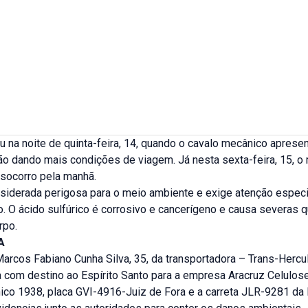
 na noite de quinta-feira, 14, quando o cavalo mecânico aprese
o dando mais condições de viagem. Já nesta sexta-feira, 15, o 
socorro pela manhã.
nsiderada perigosa para o meio ambiente e exige atenção especi
. O ácido sulfúrico é corrosivo e cancerígeno e causa severas 
rpo.
A
arcos Fabiano Cunha Silva, 35, da transportadora – Trans-Hercu
 com destino ao Espírito Santo para a empresa Aracruz Celulose
ico 1938, placa GVI-4916-Juiz de Fora e a carreta JLR-9281 da 