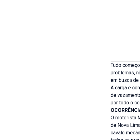
Tudo começou
problemas, nã
em busca de 
A carga é co
de vazamento
por todo o co
OCORRÊNCI
O motorista M
de Nova Lima
cavalo mecân