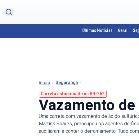
Últimas Notícias
Geral
Se
Início
/
Segurança
/
Carreta estacionada na BR-262
Vazamento de á
Uma carreta com vazamento de ácido sulfúrico
Martins Soares, preocupou os agentes de fisca
auxiliaram a conter o derramamento. Tudo com