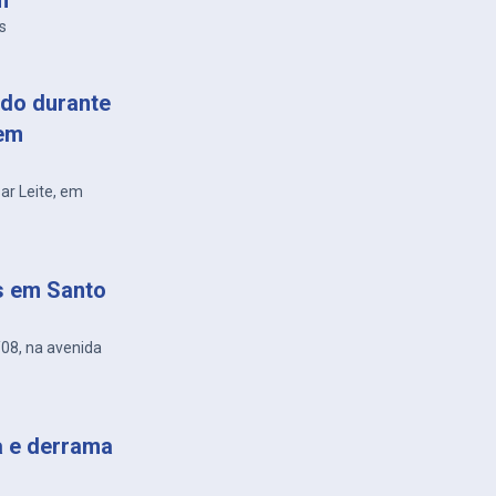
m
s
do durante
 em
sar Leite, em
s em Santo
/08, na avenida
a e derrama