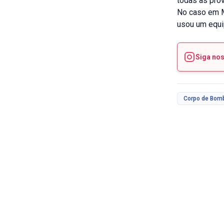
todas as prov
No caso em Ma
usou um equi
Siga no
Corpo de Bom