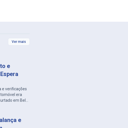
Ver mais
to e
 Espera
 e verificações
automóvel era
 furtado em Belo
alança e