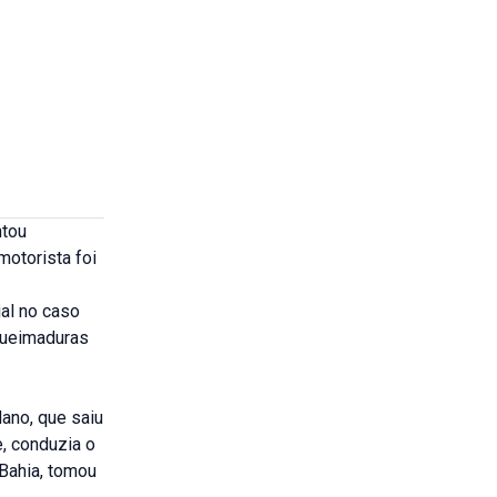
ntou
motorista foi
al no caso
queimaduras
lano, que saiu
, conduzia o
Bahia, tomou