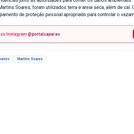
idencias junto as autoridades para conter os danos ambientais.
rtins Soares, foram utilizados terra e areia seca, além de cal. 
pamento de proteção pessoal apropriado para controlar o vazam
sso Instagram
@portalcaparao
beiros
Martins Soares