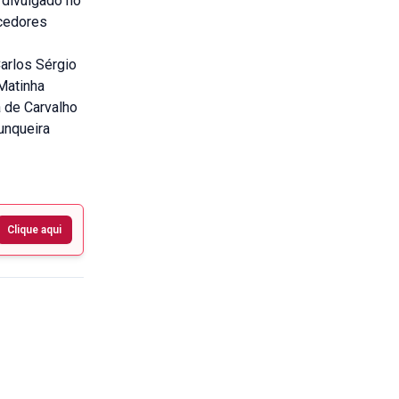
 divulgado no
ncedores
arlos Sérgio
Matinha
a de Carvalho
unqueira
Clique aqui