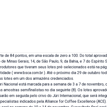
te de 84 pontos, em uma escala de zero a 100. Do total aprovad
de Minas Gerais; 14, de São Paulo; 9, da Bahia, e 7 do Espírito 
produtores que tiveram seus lotes pré-selecionados está na pág
ntidade ( www.bsca.com.br ). Até o próximo dia 29 de outubro to
us lotes em um dos armazéns credenciados.
úri Nacional está marcada para a semana de 3 a 7 de novembro, 
s amostras semifinalistas no dia seguinte (8). Os lotes aprovad
arão em seguida pelo crivo do Júri Internacional, que será integ
ecialistas indicados pela Alliance for Coffee Excellence (ACE).