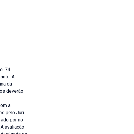
o, 74
Santo. A
ina da
dos deverão
com a
os pelo Júri
rado por no
 A avaliação