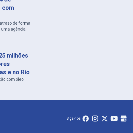
s com
atraso de forma
 a uma agência
25 milhões
ores
as e no Rio
ção com óleo
Siga-nos