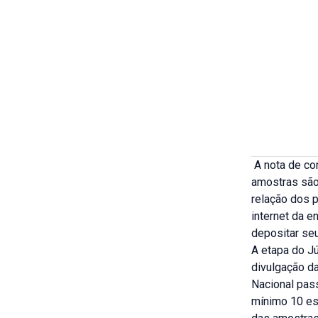
A nota de cor
amostras são 
relação dos 
internet da e
depositar se
A etapa do J
divulgação da
Nacional pass
mínimo 10 esp