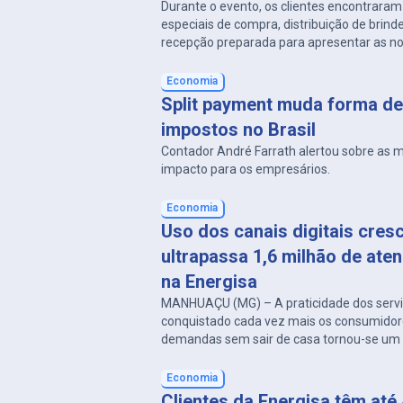
Durante o evento, os clientes encontrara
especiais de compra, distribuição de brin
recepção preparada para apresentar as n
marca
Economia
Split payment muda forma de
impostos no Brasil
Contador André Farrath alertou sobre as 
impacto para os empresários.
Economia
Uso dos canais digitais cres
ultrapassa 1,6 milhão de ate
na Energisa
MANHUAÇU (MG) – A praticidade dos serviç
conquistado cada vez mais os consumidor
demandas sem sair de casa tornou-se um 
milhões de brasileiros, e essa tendência 
percebida no relacionamento dos clientes
Economia
Minas Rio. Entre janeiro e junho de 2026, a 
Clientes da Energisa têm até