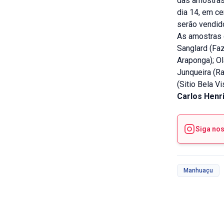
das amostras
dia 14, em c
serão vendido
As amostras 
Sanglard (Faz
Araponga); Ol
Junqueira (R
(Sitio Bela V
Carlos Henr
Siga no
Manhuaçu