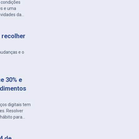
m condições
des e uma
ovidades da
 recolher
mudanças e o
ce 30% e
ndimentos
os digitais tem
es. Resolver
hábito para
também é
 com a Energisa
distribuidora
 4 de