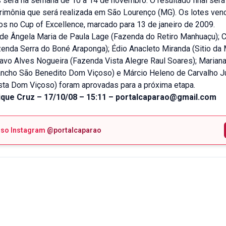
 será na semana de 10 a 14 de novembro. O resultado final será
erimônia que será realizada em São Lourenço (MG). Os lotes ve
s no Cup of Excellence, marcado para 13 de janeiro de 2009.
de Ângela Maria de Paula Lage (Fazenda do Retiro Manhuaçu); C
enda Serra do Boné Araponga); Édio Anacleto Miranda (Sitio da 
avo Alves Nogueira (Fazenda Vista Alegre Raul Soares); Marian
ancho São Benedito Dom Viçoso) e Márcio Heleno de Carvalho J
ista Dom Viçoso) foram aprovadas para a próxima etapa.
ique Cruz – 17/10/08 – 15:11 – portalcaparao@gmail.com
sso Instagram
@portalcaparao