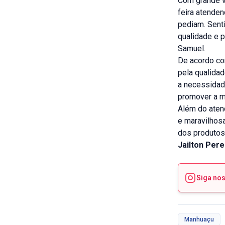
Com grande va
feira atende
pediam. Sent
qualidade e p
Samuel.
De acordo co
pela qualida
a necessidad
promover a m
Além do aten
e maravilhosa
dos produtos 
Jailton Per
Siga no
Manhuaçu