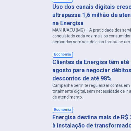
Uso dos canais digitais cres
ultrapassa 1,6 milhão de ate
na Energisa
MANHUAÇU (MG) – A praticidade dos serviç
conquistado cada vez mais os consumidor
demandas sem sair de casa tornou-se um 
milhões de brasileiros, e essa tendência 
percebida no relacionamento dos clientes
Economia
Minas Rio. Entre janeiro e junho de 2026, a 
Clientes da Energisa têm até
realizou mais de 1,6 […]
agosto para negociar débito
descontos de até 98%
Campanha permite regularizar contas em 
totalmente digital, sem necessidade de ir
de atendimento.
Economia
Energisa destina mais de R$ 
à instalação de transformad