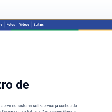
ca
Fotos
Vídeos
Editais
tro de
 servir no sistema self-service já conhecido
Dias Damasceno e Fabiana Damasceno Gomes