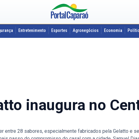
gurança
Entretenimento
Esportes
Agronegócios
Economia
Políti
atto inaugura no Cen
r entre 28 sabores, especialmente fabricados pela Gelatto e se
é mais passo do compromisso do casal com a cidade. Samuel 