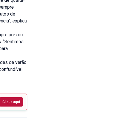
de de quarta-
 sempre
dutos de
ncia”, explica
mpre prezou
. “Sentimos
para
ades de verão
confundível
Clique aqui