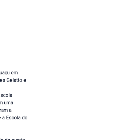
huaçu em
es Gelatto e
Escola
om uma
ram a
e a Escola do