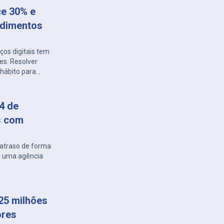
ce 30% e
ndimentos
os digitais tem
es. Resolver
hábito para
também é
 com a Energisa
distribuidora
 4 de
s com
atraso de forma
 a uma agência
25 milhões
ores