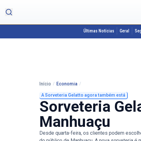
Últimas Notícias
Geral
Se
Início
/
Economia
/
A Sorveteria Gelatto agora também está
Sorveteria Gel
Manhuaçu
Desde quarta-feira, os clientes podem escolhe
do público de Manhuaçu. A nova sorveteria 