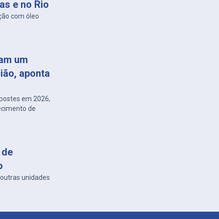
as e no Rio
ção com óleo
cam um
gião, aponta
m postes em 2026,
necimento de
 de
o
 outras unidades