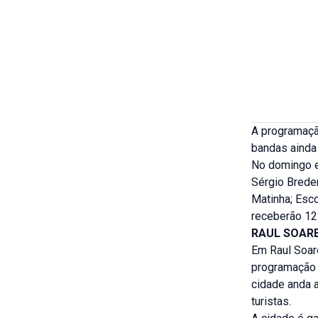
A programaçã
bandas ainda 
No domingo e 
Sérgio Brede
Matinha; Esc
receberão 12 
RAUL SOAR
Em Raul Soare
programação a
cidade anda 
turistas.