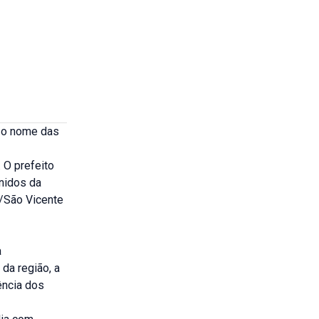
s o nome das
 O prefeito
nidos da
/São Vicente
a
da região, a
ência dos