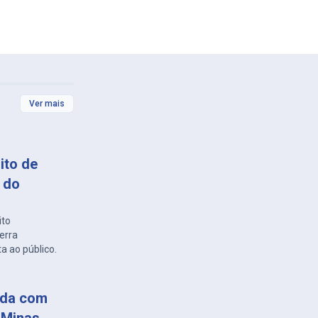
Ver mais
ito de
 do
ito
erra
 ao público.
zada com