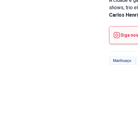
A cidade é ga
shows, trio e
Carlos Henr
Siga no
Manhuaçu