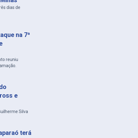
 Minas
rês dias de
taque na 7ª
e
nto reuniu
ramação.
 do
ross e
uilherme Silva
Caparaó terá