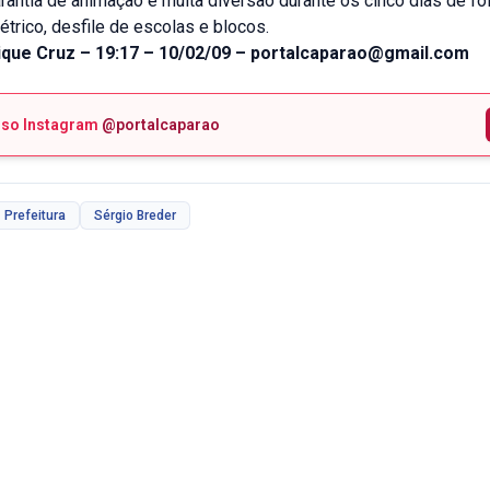
rantia de animação e muita diversão durante os cinco dias de fo
létrico, desfile de escolas e blocos.
ique Cruz – 19:17 – 10/02/09 – portalcaparao@gmail.com
sso Instagram
@portalcaparao
Prefeitura
Sérgio Breder