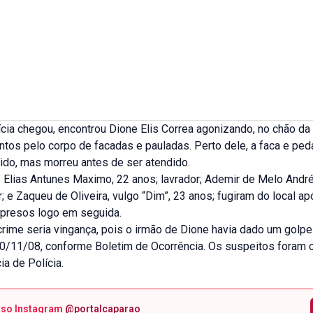
cia chegou, encontrou Dione Elis Correa agonizando, no chão da
ntos pelo corpo de facadas e pauladas. Perto dele, a faca e ped
rido, mas morreu antes de ser atendido.
Elias Antunes Maximo, 22 anos; lavrador; Ademir de Melo André 
r; e Zaqueu de Oliveira, vulgo “Dim”, 23 anos; fugiram do local ap
presos logo em seguida.
crime seria vingança, pois o irmão de Dione havia dado um golp
 20/11/08, conforme Boletim de Ocorrência. Os suspeitos foram
ia de Polícia.
sso Instagram
@portalcaparao