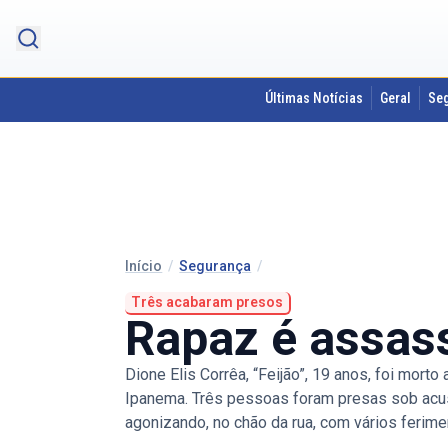
Últimas Notícias
Geral
Se
Início
/
Segurança
/
Três acabaram presos
Rapaz é assas
Dione Elis Corrêa, “Feijão”, 19 anos, foi mort
Ipanema. Três pessoas foram presas sob acusa
agonizando, no chão da rua, com vários ferime