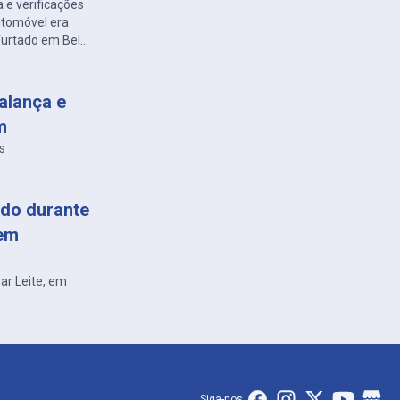
 e verificações
automóvel era
 furtado em Belo
alança e
m
s
do durante
 em
sar Leite, em
Siga-nos