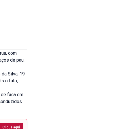
 rua, com
aços de pau.
da Silva; 19
ós o fato,
e de faca em
 conduzidos
Clique aqui