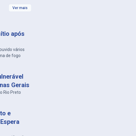
Ver mais
ítio após
ouvido vários
ma de fogo
lnerável
inas Gerais
o Rio Preto
to e
 Espera