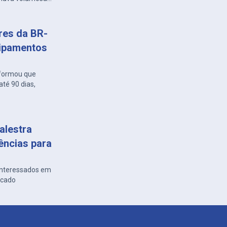
ares da BR-
uipamentos
nformou que
té 90 dias,
alestra
ências para
 interessados em
rcado