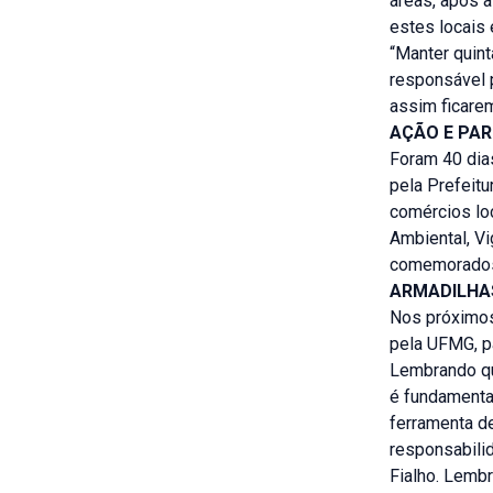
áreas, após a
estes locais
“Manter quin
responsável 
assim ficarem
AÇÃO E PAR
Foram 40 dia
pela Prefeitu
comércios loc
Ambiental, Vi
comemorados 
ARMADILHA
Nos próximos
pela UFMG, p
Lembrando qu
é fundamenta
ferramenta d
responsabilid
Fialho. Lemb