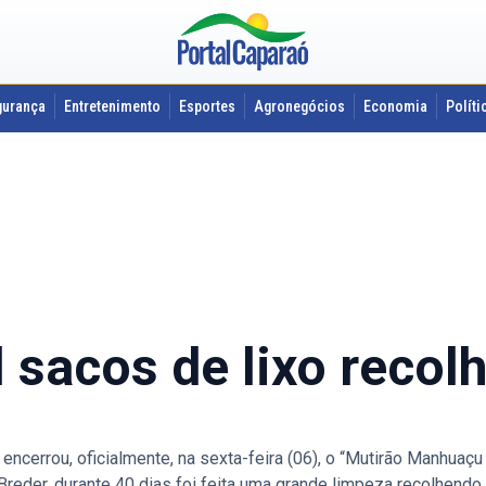
gurança
Entretenimento
Esportes
Agronegócios
Economia
Políti
 sacos de lixo recol
ncerrou, oficialmente, na sexta-feira (06), o “Mutirão Manhuaçu
Breder, durante 40 dias foi feita uma grande limpeza recolhend