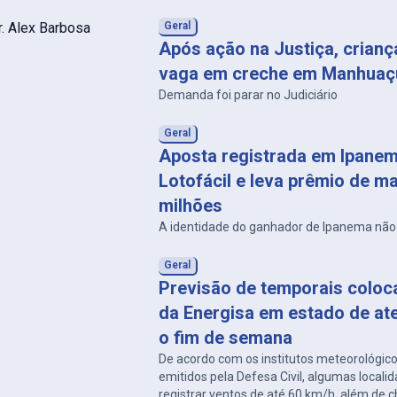
Geral
Após ação na Justiça, crian
vaga em creche em Manhuaç
Demanda foi parar no Judiciário
Geral
Aposta registrada em Ipanem
Lotofácil e leva prêmio de ma
milhões
A identidade do ganhador de Ipanema não 
Geral
Previsão de temporais coloc
da Energisa em estado de at
o fim de semana
De acordo com os institutos meteorológico
emitidos pela Defesa Civil, algumas local
registrar ventos de até 60 km/h, além de