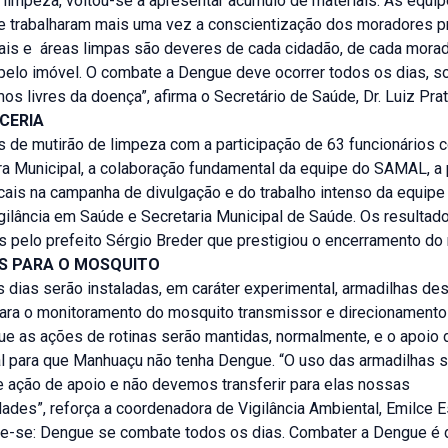
 limpeza, voltou-se a apresentar acúmulo de materiais. As equip
 e trabalharam mais uma vez a conscientização dos moradores p
tais e áreas limpas são deveres de cada cidadão, de cada morad
pelo imóvel. O combate a Dengue deve ocorrer todos os dias, 
os livres da doença”, afirma o Secretário de Saúde, Dr. Luiz Prat
CERIA
s de mutirão de limpeza com a participação de 63 funcionários 
ra Municipal, a colaboração fundamental da equipe do SAMAL, a 
ais na campanha de divulgação e do trabalho intenso da equipe 
gilância em Saúde e Secretaria Municipal de Saúde. Os resultad
pelo prefeito Sérgio Breder que prestigiou o encerramento do 
S PARA O MOSQUITO
 dias serão instaladas, em caráter experimental, armadilhas de
ara o monitoramento do mosquito transmissor e direcionamento
e as ações de rotinas serão mantidas, normalmente, e o apoio 
l para que Manhuaçu não tenha Dengue. “O uso das armadilhas 
e ação de apoio e não devemos transferir para elas nossas
ades”, reforça a coordenadora de Vigilância Ambiental, Emilce E
re-se: Dengue se combate todos os dias. Combater a Dengue é 