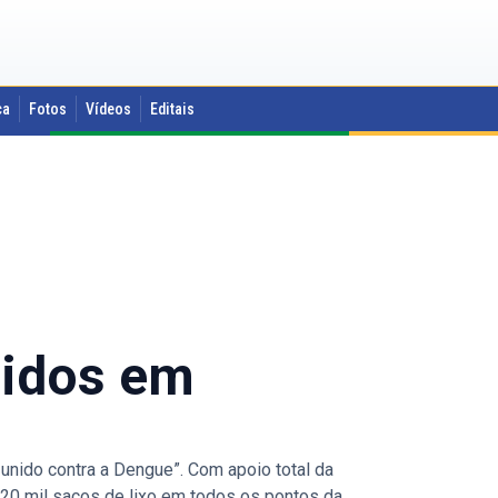
ca
Fotos
Vídeos
Editais
hidos em
 unido contra a Dengue”. Com apoio total da
o 20 mil sacos de lixo em todos os pontos da