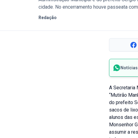
cidade. No encerramento houve passeata com 
Redação
Notícia
A Secretaria 
“Mutirão Man
do prefeito S
sacos de lix
alunos das e
Monsenhor Go
assumir a res