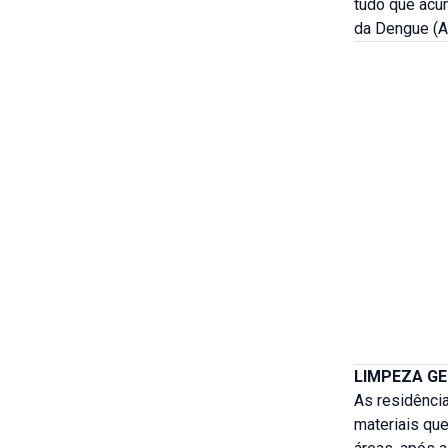
tudo que acum
da Dengue (A
LIMPEZA G
As residência
materiais qu