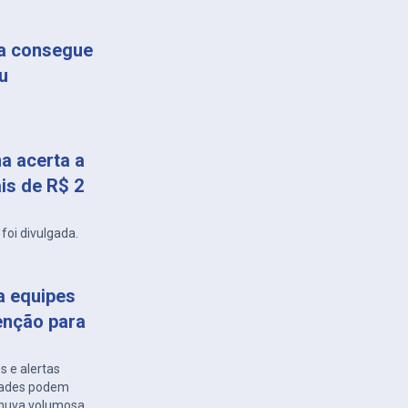
ça consegue
u
a acerta a
is de R$ 2
foi divulgada.
a equipes
enção para
s e alertas
idades podem
 chuva volumosa