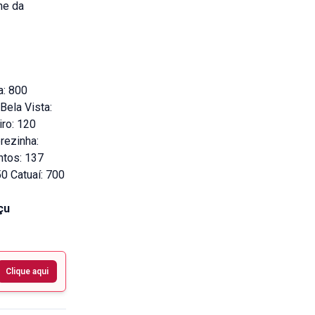
ne da
a: 800
Bela Vista:
ro: 120
rezinha:
ntos: 137
50 Catuaí: 700
açu
Clique aqui