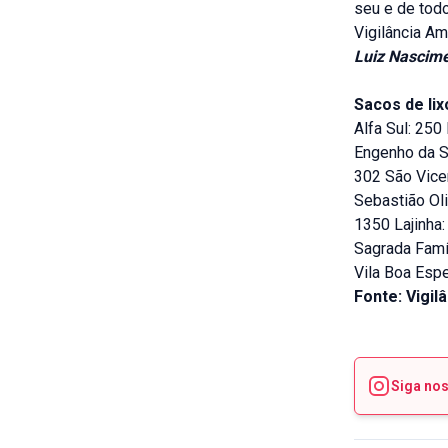
seu e de todo
Vigilância Am
Luiz Nascim
Sacos de lix
Alfa Sul: 25
Engenho da Se
302 São Vice
Sebastião Oli
1350 Lajinha:
Sagrada Famíl
Vila Boa Esp
Fonte: Vigi
Siga no