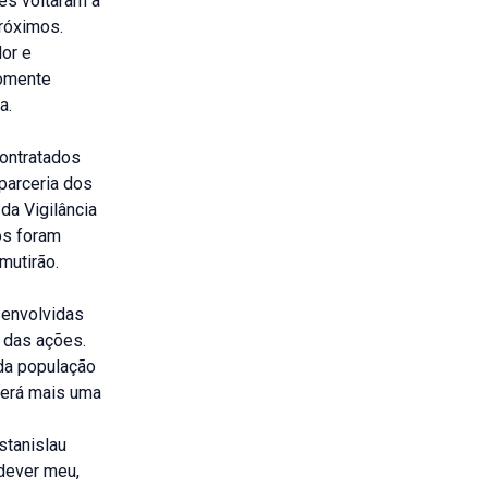
es voltaram a
róximos.
or e
somente
a.
contratados
parceria dos
da Vigilância
os foram
mutirão.
senvolvidas
 das ações.
da população
será mais uma
stanislau
dever meu,