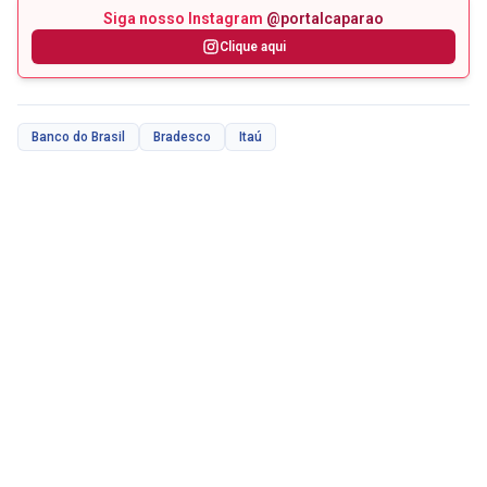
Siga nosso Instagram
@portalcaparao
Clique aqui
Banco do Brasil
Bradesco
Itaú