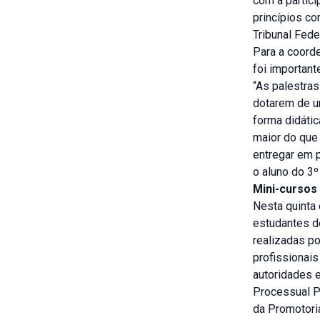
com a partic
princípios co
Tribunal Feder
Para a coord
foi important
“As palestras
dotarem de u
forma didátic
maior do que
entregar em p
o aluno do 3º
Mini-cursos
Nesta quinta 
estudantes d
realizadas po
profissionais
autoridades 
Processual P
da Promotori