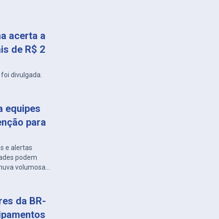
a acerta a
is de R$ 2
foi divulgada.
a equipes
enção para
s e alertas
idades podem
 chuva volumosa
ares da BR-
uipamentos