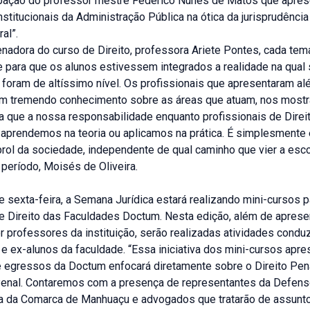
ipação do professor mestre Federico Nunes de Matos que apres
nstitucionais da Administração Pública na ótica da jurisprudênc
al”.
enadora do curso de Direito, professora Ariete Pontes, cada te
e para que os alunos estivessem integrados a realidade na qual
 foram de altíssimo nível. Os profissionais que apresentaram a
m tremendo conhecimento sobre as áreas que atuam, nos most
a que a nossa responsabilidade enquanto profissionais de Direi
 aprendemos na teoria ou aplicamos na prática. É simplesmente 
rol da sociedade, independente de qual caminho que vier a escol
 período, Moisés de Oliveira.
e sexta-feira, a Semana Jurídica estará realizando mini-cursos p
e Direito das Faculdades Doctum. Nesta edição, além de apres
r professores da instituição, serão realizadas atividades condu
 e ex-alunos da faculdade. “Essa iniciativa dos mini-cursos apr
e egressos da Doctum enfocará diretamente sobre o Direito Pena
enal. Contaremos com a presença de representantes da Defenso
a da Comarca de Manhuaçu e advogados que tratarão de assunt