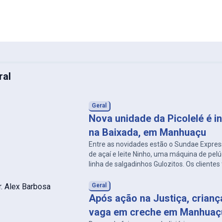
ral
Geral
Nova unidade da Picolelé é 
na Baixada, em Manhuaçu
Entre as novidades estão o Sundae Expre
de açaí e leite Ninho, uma máquina de pelú
linha de salgadinhos Gulozitos. Os client
poderão personalizar seus picolés com di
complementos.
Geral
Após ação na Justiça, crian
vaga em creche em Manhuaç