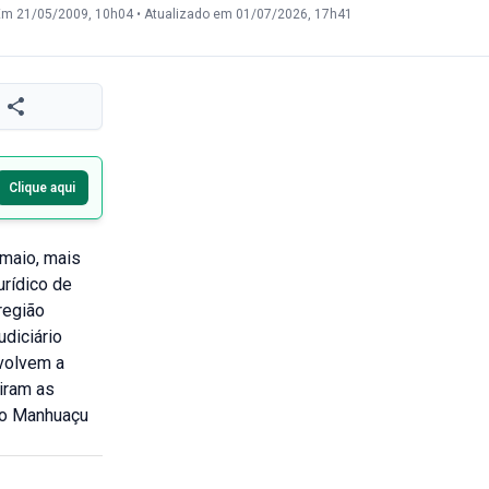
Em 21/05/2009, 10h04
•
Atualizado em 01/07/2026, 17h41
Clique aqui
maio, mais
urídico de
região
udiciário
nvolvem a
tiram as
do Manhuaçu