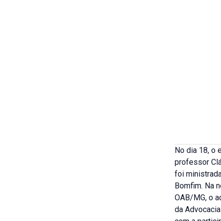
No dia 18, o
professor Clá
foi ministrad
Bomfim. Na no
OAB/MG, o ad
da Advocacia 