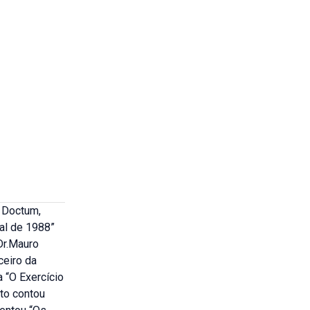
e Doctum,
ral de 1988”
 Dr.Mauro
ceiro da
 “O Exercício
to contou