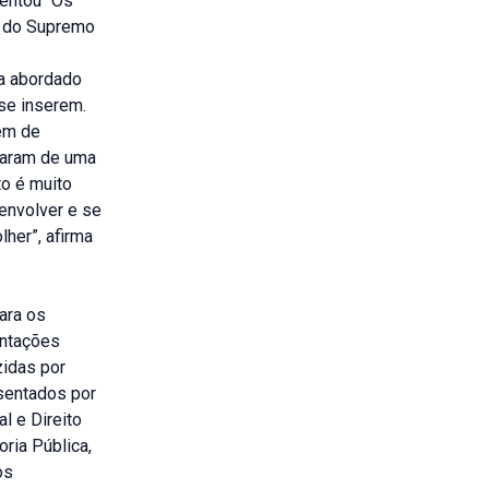
entou “Os
ia do Supremo
ma abordado
 se inserem.
lém de
raram de uma
to é muito
envolver e se
her”, afirma
ara os
entações
zidas por
esentados por
l e Direito
ria Pública,
os