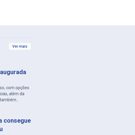
Ver mais
inaugurada
sso, com opções
cias, além da
es também
ferentes
ça consegue
u