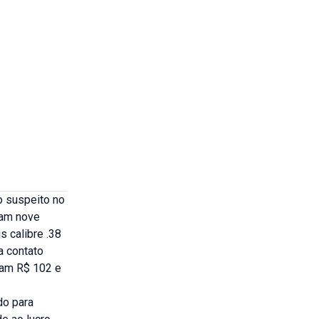
o suspeito no
ram nove
s calibre .38
a contato
ram R$ 102 e
do para