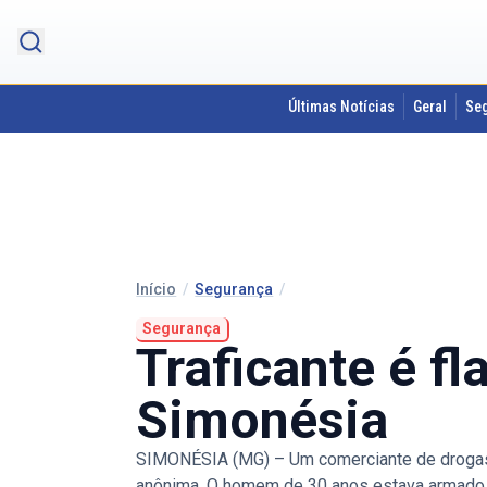
Últimas Notícias
Geral
Se
Início
/
Segurança
/
Segurança
Traficante é f
Simonésia
SIMONÉSIA (MG) – Um comerciante de drogas f
anônima. O homem de 30 anos estava armado e