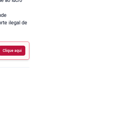
e ao lucro
nde
rte ilegal de
Clique aqui