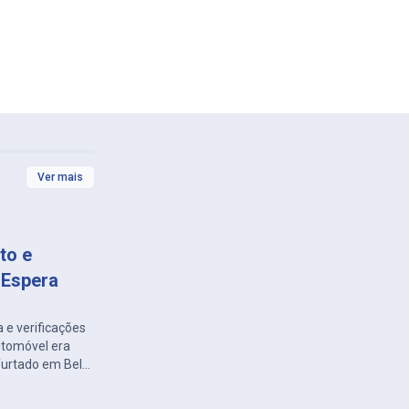
Ver mais
to e
 Espera
 e verificações
automóvel era
 furtado em Belo