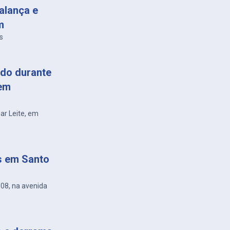
alança e
m
s
do durante
 em
sar Leite, em
s em Santo
/08, na avenida