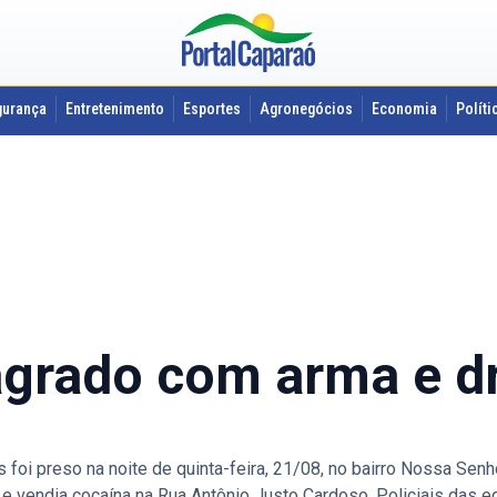
gurança
Entretenimento
Esportes
Agronegócios
Economia
Políti
lagrado com arma e 
oi preso na noite de quinta-feira, 21/08, no bairro Nossa Sen
 vendia cocaína na Rua Antônio Justo Cardoso. Policiais das e