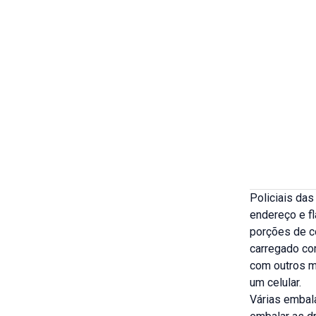
Policiais da
endereço e fl
porções de co
carregado co
com outros m
um celular.
Várias embala