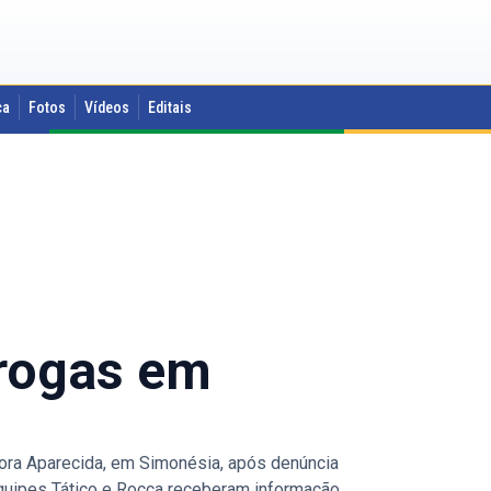
ca
Fotos
Vídeos
Editais
drogas em
hora Aparecida, em Simonésia, após denúncia
quipes Tático e Rocca receberam informação