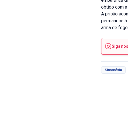
embalar as d
obtido com a
A prisão acon
permanece à d
arma de fogo
Siga no
Simonésia