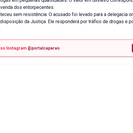
rogas em pequenas quantidades. O valor em dinheiro correspond
 venda dos entorpecentes.
teceu sem resistência. O acusado foi levado para a delegacia o
isposição da Justiça. Ele responderá por tráfico de drogas e po
.
sso Instagram
@portalcaparao