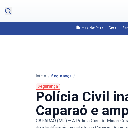
Últimas Notícias
Geral
Se
Início
/
Segurança
/
Segurança
Polícia Civil 
Caparaó e ampl
CAPARAÓ (MG) – A Polícia Civil de Minas Ger
de identificação na cidade de Caparaó. A inici