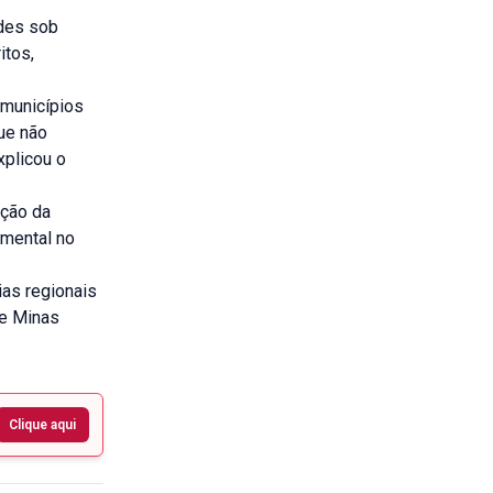
ades sob
itos,
 municípios
ue não
xplicou o
ação da
amental no
.
as regionais
de Minas
Clique aqui