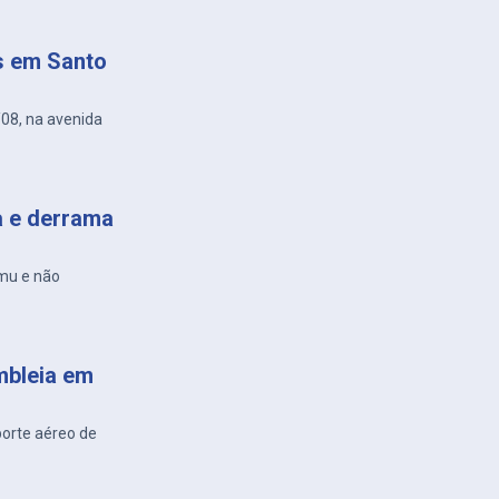
s em Santo
/08, na avenida
a e derrama
amu e não
mbleia em
porte aéreo de