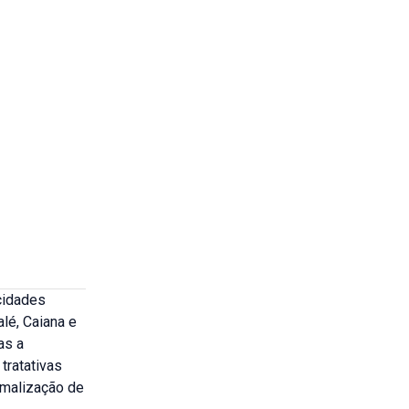
cidades
lé, Caiana e
as a
tratativas
rmalização de