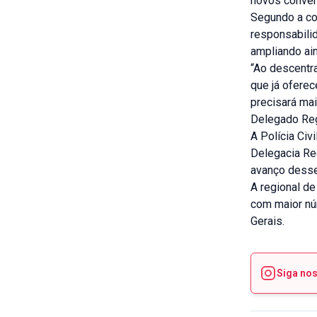
novos convên
Segundo a co
responsabilid
ampliando ai
“Ao descentr
que já oferec
precisará mai
Delegado Reg
A Polícia Civ
Delegacia Re
avanço desse
A regional d
com maior nú
Gerais.
Siga no