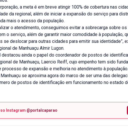
ios.
rporação, a meta é em breve atingir 100% de cobertura nas cid
ade da regional, além de iniciar a expansão do serviço para distr
nda mais o acesso da população.
alizar o atendimento, conseguimos evitar a sobrecarga sobre os
em o serviço, além de garantir maior comodidade à população, q
s se deslocar para outras cidades para emitir sua identidade”, e
ional de Manhuaçu Almir Lugon.
il destacou ainda o papel do coordenador de postos de identific
gional de Manhuaçu, Laercio Reiff, cujo empenho tem sido fund
 processo de expansão e melhoria no atendimento à população
e Manhuaçu se aproxima agora do marco de ser uma das delegaci
mero de postos de identificação em funcionamento no estado 
sso Instagram
@portalcaparao