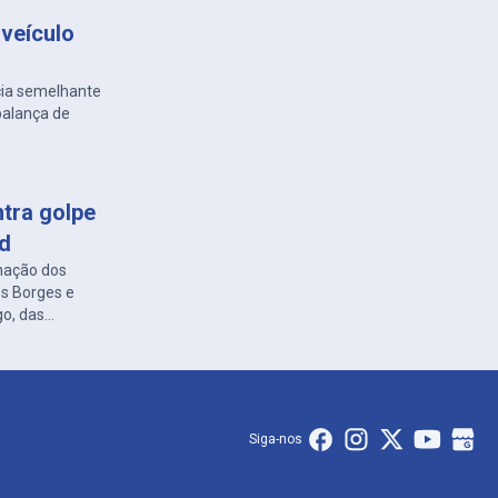
veículo
cia semelhante
balança de
ntra golpe
ed
nação dos
es Borges e
go, das
Siga-nos