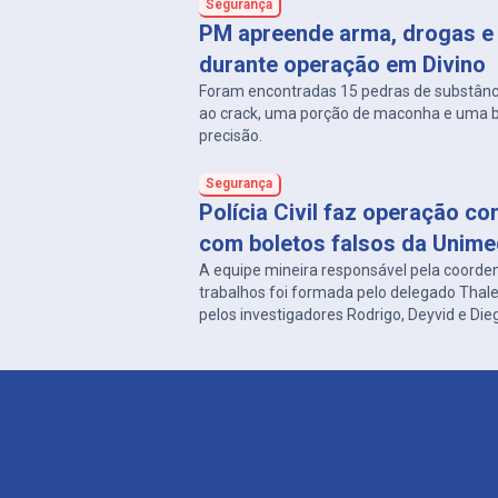
Segurança
PM apreende arma, drogas e 
durante operação em Divino
Foram encontradas 15 pedras de substân
ao crack, uma porção de maconha e uma 
precisão.
Segurança
Polícia Civil faz operação co
com boletos falsos da Unim
A equipe mineira responsável pela coorde
trabalhos foi formada pelo delegado Thal
pelos investigadores Rodrigo, Deyvid e Die
delegacias de Carangola e Divino.