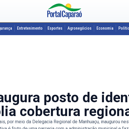
gurança
Entretenimento
Esportes
Agronegócios
Economia
Políti
inaugura posto de ide
ia cobertura region
ais, por meio da Delegacia Regional de Manhuaçu, inaugurou ne
ativa é fruto de uma parceria com a administração municipal e fa