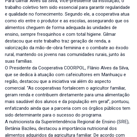
Para Gilmar Alves da Silva, Vice-presidente da instituição, o
trabalho coletivo tem sido essencial para garantir regularidade
e qualidade no fornecimento. Segundo ele, a cooperativa atua
como elo entre o produtor e as escolas, assegurando que os
alimentos cheguem de forma adequada às unidades de
ensino, sempre fresquinhos e com total higiene. Gilmar
destacou que este trabalho traz geração de renda, a
valorização da mão-de-obra feminina e o combate ao êxodo
rural, mantendo os jovens nas comunidades rurais, junto às
suas famílias.
O Presidente da Cooperativa COORPOL, Flânio Alves da Silva,
que se dedica à atuação com cafeicultores em Manhuaçu e
região, destacou que a iniciativa vai além do aspecto
comercial. “As cooperativas fortalecem o agricultor familiar,
geram renda e contribuem diretamente para uma alimentação
mais saudável dos alunos e da população em geral”, pontuou,
enfatizando ainda que a parceria com os órgãos públicos tem
sido determinante para o sucesso do programa.
A nutricionista da Superintendência Regional de Ensino (SRE),
Betânia Bazileu, destacou a importância nutricional dos
alimentos adquiridos da agricultura familiar. De acordo com