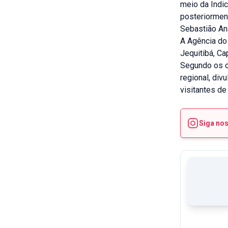
meio da Indic
posteriormen
Sebastião Ana
A Agência do 
Jequitibá, Ca
Segundo os or
regional, div
visitantes de
Siga no