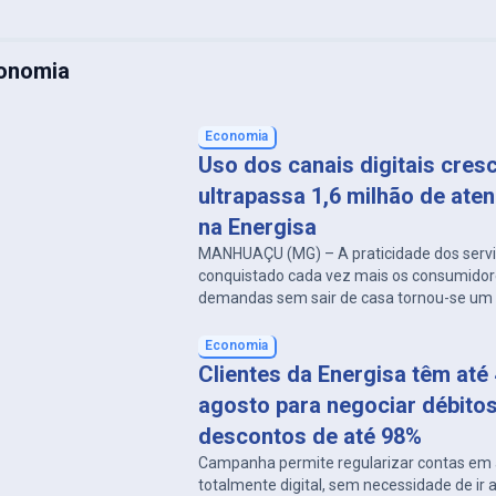
conomia
Economia
Uso dos canais digitais cres
ultrapassa 1,6 milhão de ate
na Energisa
MANHUAÇU (MG) – A praticidade dos serviç
conquistado cada vez mais os consumidor
demandas sem sair de casa tornou-se um 
milhões de brasileiros, e essa tendência 
percebida no relacionamento dos clientes
Economia
Minas Rio. Entre janeiro e junho de 2026, a 
Clientes da Energisa têm até
realizou mais de 1,6 […]
agosto para negociar débito
descontos de até 98%
Campanha permite regularizar contas em 
totalmente digital, sem necessidade de ir