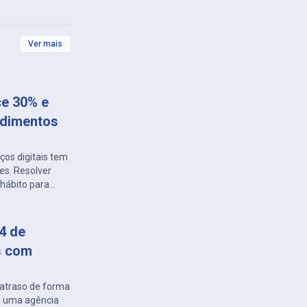
Ver mais
ce 30% e
ndimentos
os digitais tem
es. Resolver
hábito para
também é
 com a Energisa
distribuidora
 4 de
s com
atraso de forma
 a uma agência