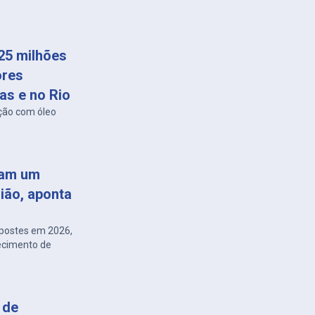
25 milhões
ores
as e no Rio
ção com óleo
cam um
gião, aponta
m postes em 2026,
necimento de
 de