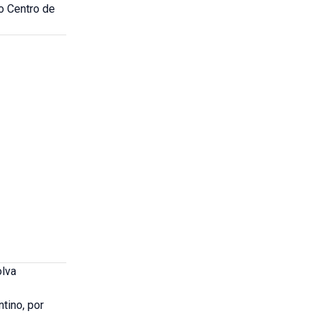
o Centro de
olva
tino, por