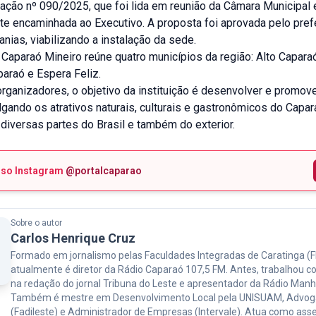
ação nº 090/2025, que foi lida em reunião da Câmara Municipal 
te encaminhada ao Executivo. A proposta foi aprovada pelo pref
nias, viabilizando a instalação da sede.
Caparaó Mineiro reúne quatro municípios da região: Alto Caparaó
paraó e Espera Feliz.
ganizadores, o objetivo da instituição é desenvolver e promove
ulgando os atrativos naturais, culturais e gastronômicos do Capar
 diversas partes do Brasil e também do exterior.
sso Instagram
@portalcaparao
Sobre o autor
Carlos Henrique Cruz
Formado em jornalismo pelas Faculdades Integradas de Caratinga (F
atualmente é diretor da Rádio Caparaó 107,5 FM. Antes, trabalhou c
na redação do jornal Tribuna do Leste e apresentador da Rádio Man
Também é mestre em Desenvolvimento Local pela UNISUAM, Advo
(Fadileste) e Administrador de Empresas (Intervale). Atua como ass