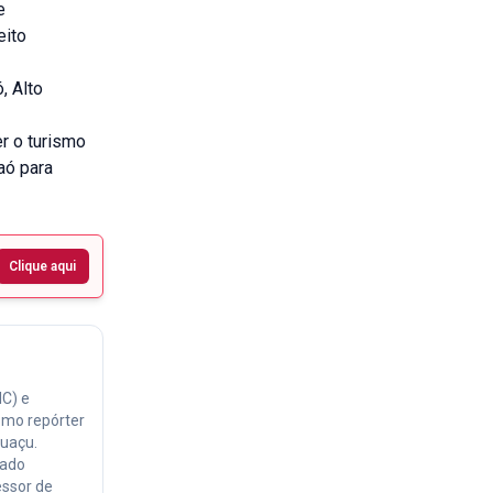
e
eito
, Alto
r o turismo
aó para
Clique aqui
IC) e
omo repórter
huaçu.
gado
essor de