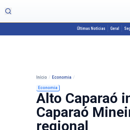
Últimas Notícias
Geral
Se
Início
/
Economia
/
Economia
Alto Caparaó 
Caparaó Mineir
regional