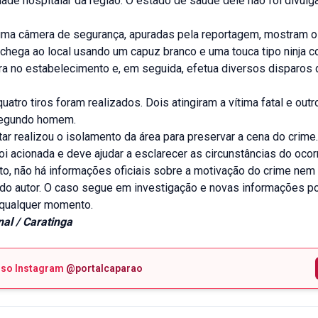
ade hospitalar da região. O estado de saúde dele não foi divulg
ma câmera de segurança, apuradas pela reportagem, mostram 
 chega ao local usando um capuz branco e uma touca tipo ninja c
tra no estabelecimento e, em seguida, efetua diversos disparos
atro tiros foram realizados. Dois atingiram a vítima fatal e outr
segundo homem.
itar realizou o isolamento da área para preservar a cena do crime.
 foi acionada e deve ajudar a esclarecer as circunstâncias do ocor
o, não há informações oficiais sobre a motivação do crime nem
o do autor. O caso segue em investigação e novas informações 
 qualquer momento.
al / Caratinga
sso Instagram
@portalcaparao