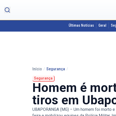
Últimas Notícias
Geral
Se
Início
/
Segurança
/
Segurança
Homem é morto 
tiros em Ubap
UBAPORANGA (MG) – Um homem foi morto e outr
feira e mobilizou equipes da Polícia Militar.