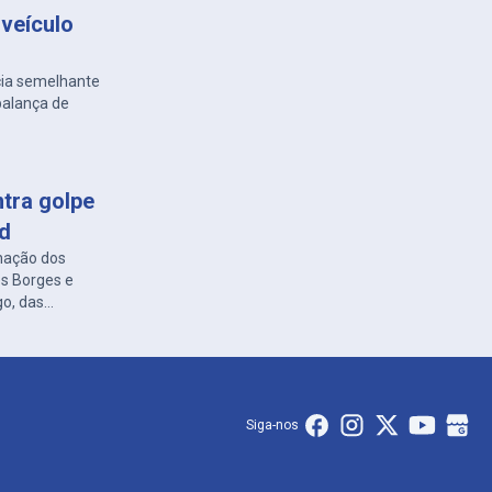
veículo
cia semelhante
balança de
ntra golpe
ed
nação dos
es Borges e
go, das
Siga-nos