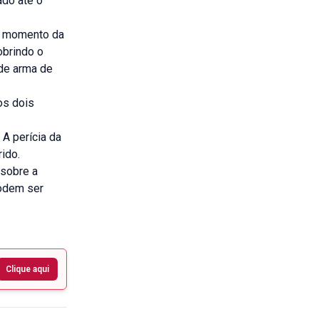
ado até o
o momento da
obrindo o
 de arma de
os dois
 A perícia da
rido.
 sobre a
podem ser
Clique aqui