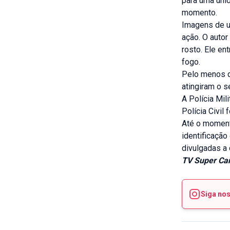
para uma unid
momento.
Imagens de u
ação. O autor
rosto. Ele en
fogo.
Pelo menos qu
atingiram o 
A Polícia Mil
Polícia Civil
Até o moment
identificaçã
divulgadas a
TV Super Can
Siga no