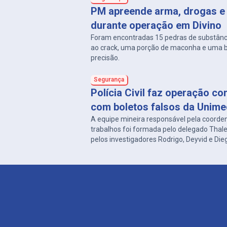
PM apreende arma, drogas e 
durante operação em Divino
Foram encontradas 15 pedras de substân
ao crack, uma porção de maconha e uma 
precisão.
Segurança
Polícia Civil faz operação co
com boletos falsos da Unim
A equipe mineira responsável pela coorde
trabalhos foi formada pelo delegado Thal
pelos investigadores Rodrigo, Deyvid e Die
delegacias de Carangola e Divino.