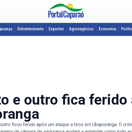
gurança
Entretenimento
Esportes
Agronegócios
Economia
Políti
e outro fica ferido
oranga
o ficou ferido após um ataque a tiros em Ubaporanga. O crim
 Imagens de câmera de segurança ajudam a entender como tudo ac