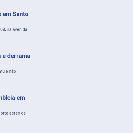
s em Santo
/08, na avenida
a e derrama
amu e não
mbleia em
porte aéreo de